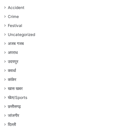
जारी
रहेगा
Accident
:
Crime
अंकित
गौरहा
Festival
Uncategorized
अजब गजब
अपराध
उदयपुर
कवर्धा
कांकेर
खास खबर
खेल/Sports
छत्तीसगढ़
जांजगीर
दिल्ली