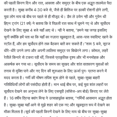
की पहली किरण दिन और रात, आकाश और समुद्र के बीच एक अद्भुत तालमेल पैदा
करती है। सुबह करीब 4:30 बजे से, जैसे ही क्षितिज पर हल्की रोशनी होने लगी,
युवा लोग माय खे बीच पर पहले से ही मौजूद थे। डैम ले उयेन न्ही और गुयेन थी
हिएन ट्रांग (21 वर्ष) ने बताया कि वे पिछली रात साथ में घूमने गए थे और सूर्योदय
देखने के लिए सुबह 4 बजे यहाँ आए थे। न्ही ने बताया, “हमने यह जगह इसलिए
चुनी क्योंकि हमें पता था कि यहाँ का नज़ारा खूबसूरत है, आस-पास स्वादिष्ट खाने के
स्टॉल हैं, और हम सूर्योदय होने तक बैठकर बातें कर सकते हैं।”शाम 5 बजे, सूरज
धीरे-धीरे उगने लगा और अपनी लालिमा समुद्र पर बिखेरने लगा। कोमल, लहरें
रेतीले किनारे से टकरा रही थीं, जिससे प्राकृतिक दृश्य और भी मनमोहक और
आकर्षक बन गया था। सूर्योदय के समय का सुखद और शांत वातावरण युवाओं को
तनाव से मुक्ति पाने और नए दिन की शुरुआत के लिए ऊर्जा पुनः प्राप्त करने में
मदद करता है। गर्मी की भीषण तपिश शुरू होने से पहले, सुबह-सुबह बाहरी
गतिविधियाँ लोगों की पसंदीदा होती हैं। मान थाई बीच पर, कई युवा शांत लहरों पर
सूर्योदय देखने का अनुभव लेने के लिए एसयूपी (सॉसेज-अप बोर्ड) किराए पर लेते
हैं। 16 वर्षीय त्रिन्ह क्वांग मिन्ह ने उत्साहपूर्वक बताया, “गर्मियों
आसमान अद्भुत होता
है। सुबह-सुबह यहाँ आने से मुझे शहर को एक नए और खूबसूरत रूप में देखने का
मौका मिलता है।सूर्य की पहली किरणें देखने के लिए माय खे बीच पर सुबह-सुबह