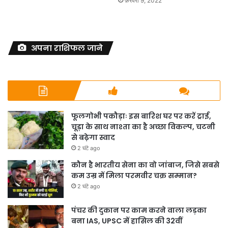
फ़रवरी 9, 2022
अपना राशिफल जाने
फूलगोभी पकौड़ाः इस बारिश घर पर करें ट्राई,
चूड़ा के साथ नाश्ता का है अच्छा विकल्प, चटनी
से बढ़ेगा स्वाद
2 घंटे ago
कौन है भारतीय सेना का वो जांबाज, जिसे सबसे
कम उम्र में मिला परमवीर चक्र सम्मान?
2 घंटे ago
पंचर की दुकान पर काम करने वाला लड़का
बना IAS, UPSC में हासिल की 32वीं