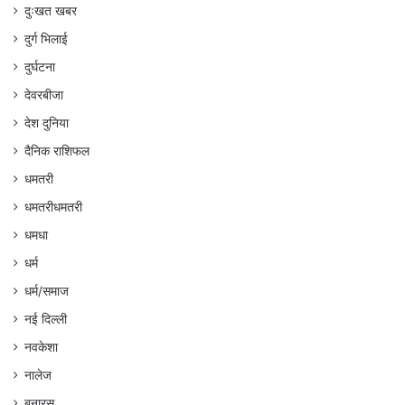
दुःखत खबर
दुर्ग भिलाई
दुर्घटना
देवरबीजा
देश दुनिया
दैनिक राशिफल
धमतरी
धमतरीधमतरी
धमधा
धर्म
धर्म/समाज
नई दिल्ली
नवकेशा
नालेज
बनारस