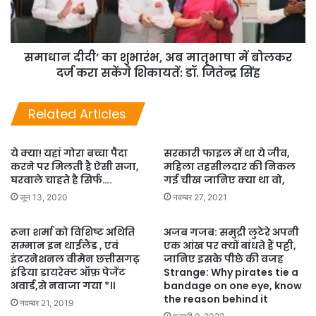
समाधान दीदी’ का शुभारंभ, अब मातृभाषा में बोलकर
दर्ज करा सकेंगे शिकायतें: डॉ. जितेन्द्र सिंह
Related Articles
ये क्या! यहां गोरा बच्चा पैदा
सरकारी फाइल में था ये जीव,
करने पर मिलती है ऐसी सजा,
मह‍िला तहसीलदार की न‍िकल
घरवाले चाहते है सिर्फ….
गई चीख जानिए क्या था वो,
जून 13, 2020
नवम्बर 27, 2021
रूना शर्मा को विशिष्ट अथिति
अजब गजब: समुद्री लुटेरे अपनी
सम्मान इन थाईलैंड , एवं
एक आंख पर क्यों बांधते हैं पट्टी,
इंटरनेशनल वीमेन छत्तीसगढ़
जानिए इसके पीछे की वजह
इंडिया डायरेक्ट ऑफ़ पेजेंट
Strange: Why pirates tie a
अवार्ड,से नवाजा गया *।।
bandage on one eye, know
the reason behind it
नवम्बर 21, 2019