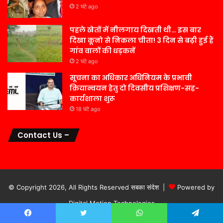
2 घंटे ago
पहले खेतों में नीलगाय दिखती थी… इस बार
दिखा कूनो से निकला चीता! 3 दिन से बढ़ी हुई हैं
गांव वालों की धड़कनें
2 घंटे ago
सूचना का अधिकार अधिनियम के प्रभावी
क्रियान्वयन हेतु दो दिवसीय प्रशिक्षण-सह-
कार्यशाला शुरू
18 घंटे ago
Contact Us –
© Copyright 2026, All Rights Reserved सबका संदेश |
Powered by
Digital Motion Technologies
होम
गूगल पर खोजें
नियम एवं शर्ते
Facebook
Twitter
WhatsApp
Telegram