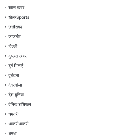
खास खबर
खेल/Sports
छत्तीसगढ़
जांजगीर
दिल्ली
दुःखत खबर
दुर्ग भिलाई
दुर्घटना
देवरबीजा
देश दुनिया
दैनिक राशिफल
धमतरी
धमतरीधमतरी
धमधा