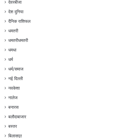
देवरबीजा
देश दुनिया
दैनिक राशिफल
धमतरी
धमतरीधमतरी
धमधा
धर्म
धर्म/समाज
नई दिल्ली
नवकेशा
नालेज
बनारस
बलौदाबाजार
बस्तर
बिलासपुर