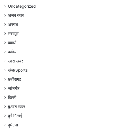
Uncategorized
अजब गजब
अपराध
उदयपुर
कवर्धा
कांकेर
खास खबर
खेल/Sports
छत्तीसगढ़
जांजगीर
दिल्ली
दुःखत खबर
दुर्ग भिलाई
दुर्घटना