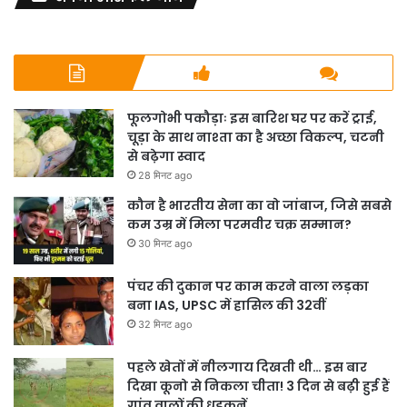
फूलगोभी पकौड़ाः इस बारिश घर पर करें ट्राई,
चूड़ा के साथ नाश्ता का है अच्छा विकल्प, चटनी
से बढ़ेगा स्वाद
28 मिनट ago
कौन है भारतीय सेना का वो जांबाज, जिसे सबसे
कम उम्र में मिला परमवीर चक्र सम्मान?
30 मिनट ago
पंचर की दुकान पर काम करने वाला लड़का
बना IAS, UPSC में हासिल की 32वीं
32 मिनट ago
पहले खेतों में नीलगाय दिखती थी… इस बार
दिखा कूनो से निकला चीता! 3 दिन से बढ़ी हुई हैं
गांव वालों की धड़कनें