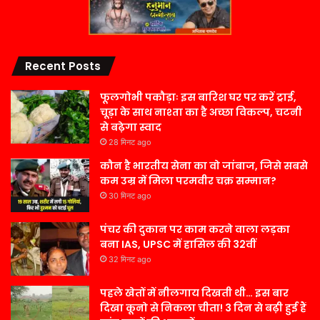
Recent Posts
फूलगोभी पकौड़ाः इस बारिश घर पर करें ट्राई,
चूड़ा के साथ नाश्ता का है अच्छा विकल्प, चटनी
से बढ़ेगा स्वाद
28 मिनट ago
कौन है भारतीय सेना का वो जांबाज, जिसे सबसे
कम उम्र में मिला परमवीर चक्र सम्मान?
30 मिनट ago
पंचर की दुकान पर काम करने वाला लड़का
बना IAS, UPSC में हासिल की 32वीं
32 मिनट ago
पहले खेतों में नीलगाय दिखती थी… इस बार
दिखा कूनो से निकला चीता! 3 दिन से बढ़ी हुई हैं