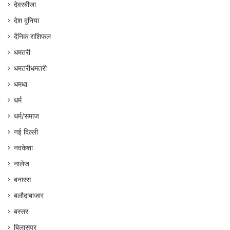
देवरबीजा
देश दुनिया
दैनिक राशिफल
धमतरी
धमतरीधमतरी
धमधा
धर्म
धर्म/समाज
नई दिल्ली
नवकेशा
नालेज
बनारस
बलौदाबाजार
बस्तर
बिलासपुर