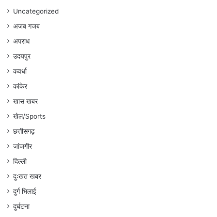
Uncategorized
अजब गजब
अपराध
उदयपुर
कवर्धा
कांकेर
खास खबर
खेल/Sports
छत्तीसगढ़
जांजगीर
दिल्ली
दुःखत खबर
दुर्ग भिलाई
दुर्घटना