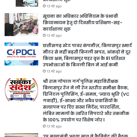
13 घंटे ago
सूचना का अधिकार अधिनियम के प्रभावी
क्रियान्वयन हेतु दो दिवसीय प्रशिक्षण-सह-
कार्यशाला शुरू
13 घंटे ago
छत्तीसगढ़ स्टेट पावर कंपनीज़, बिलासपुर स्मार्ट
मीटर से नहीं बढ़ती बिजली खपत, आंकड़ों ने दूर
किया भ्रम, बिलासपुर षहर वृत्त केे 81 प्रतिशत
उपभोक्ताओं के बिजली बिल में आई कमी
13 घंटे ago
श्री राम गोपाल गर्ग पुलिस महानिरीक्षक
बिलासपुर रेंज ने ली रेंज स्तरीय समीक्षा बैठक,
डिजिटल पुलिसिंग, ई-समन, ‘न्याय श्रुति’ (VC
गवाही), ई-साक्ष्य और अवैध प्रवासियों के
सत्यापन पर दिए सख्त निर्देश, पारदर्शिता,
लंबित मामलों के त्वरित निपटारे और तकनीक
के 100% उपयोग पर विशेष जोर l
13 घंटे ago
उप मुख्यमंत्री अरुण साव ने कैबिनेट की बैठक