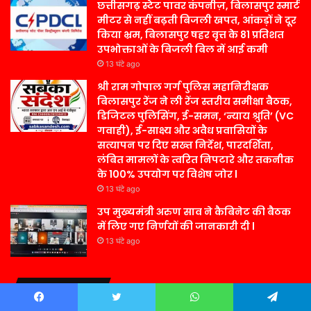
छत्तीसगढ़ स्टेट पावर कंपनीज़, बिलासपुर स्मार्ट
मीटर से नहीं बढ़ती बिजली खपत, आंकड़ों ने दूर
किया भ्रम, बिलासपुर षहर वृत्त केे 81 प्रतिशत
उपभोक्ताओं के बिजली बिल में आई कमी
13 घंटे ago
श्री राम गोपाल गर्ग पुलिस महानिरीक्षक
बिलासपुर रेंज ने ली रेंज स्तरीय समीक्षा बैठक,
डिजिटल पुलिसिंग, ई-समन, ‘न्याय श्रुति’ (VC
गवाही), ई-साक्ष्य और अवैध प्रवासियों के
सत्यापन पर दिए सख्त निर्देश, पारदर्शिता,
लंबित मामलों के त्वरित निपटारे और तकनीक
के 100% उपयोग पर विशेष जोर l
13 घंटे ago
उप मुख्यमंत्री अरुण साव ने कैबिनेट की बैठक
में लिए गए निर्णयों की जानकारी दी l
13 घंटे ago
Contact Us –
Facebook
Twitter
WhatsApp
Telegram