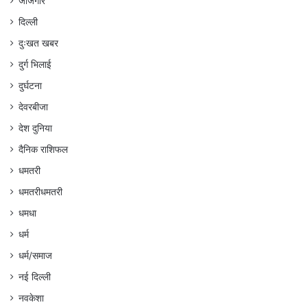
जांजगीर
दिल्ली
दुःखत खबर
दुर्ग भिलाई
दुर्घटना
देवरबीजा
देश दुनिया
दैनिक राशिफल
धमतरी
धमतरीधमतरी
धमधा
धर्म
धर्म/समाज
नई दिल्ली
नवकेशा