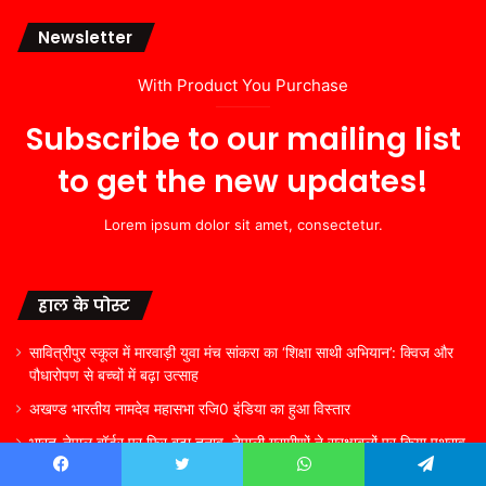
Newsletter
With Product You Purchase
Subscribe to our mailing list
to get the new updates!
Lorem ipsum dolor sit amet, consectetur.
हाल के पोस्ट
सावित्रीपुर स्कूल में मारवाड़ी युवा मंच सांकरा का ‘शिक्षा साथी अभियान’: क्विज और
पौधारोपण से बच्चों में बढ़ा उत्साह
अखण्ड भारतीय नामदेव महासभा रजि0 इंडिया का हुआ विस्तार
भारत-नेपाल बॉर्डर पर फिर बढ़ा तनाव, नेपाली ग्रामीणों ने सुरक्षाबलों पर किया पथराव,
बिहार के थाने में FIR दर्ज
Facebook
Twitter
WhatsApp
Telegram