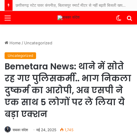
छत्तीसगढ़ स्टेट पावर कंपनीज़, बिलासपुर स्मार्ट मीटर से नहीं बढ़ती बिजली खपत, आंकड़ों ने दूर किया भ्रम, बिलासपुर षहर वृत्त केे 81 प्रतिशत उपभोक्ताओं के बिजली बिल में आई कमी
Menu
Switch
S
skin
fo
Home
/
Uncategorized
Uncategorized
Bemetara News: थाने में सोते
रह गए पुलिसकर्मी.. भाग निकला
दुष्कर्म का आरोपी, अब एसपी ने
एक साथ 5 लोगों पर ले लिया ये
बड़ा एक्शन
सबका संदेश
मई 24, 2025
1,745