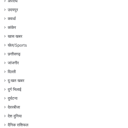
अपराध
उदयपुर
कवर्धा
कांकेर
खास खबर
खेल/Sports
छत्तीसगढ़
जांजगीर
दिल्ली
दुःखत खबर
दुर्ग भिलाई
दुर्घटना
देवरबीजा
देश दुनिया
दैनिक राशिफल