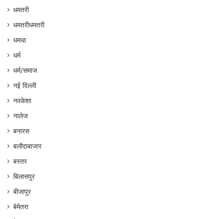
धमतरी
धमतरीधमतरी
धमधा
धर्म
धर्म/समाज
नई दिल्ली
नवकेशा
नालेज
बनारस
बलौदाबाजार
बस्तर
बिलासपुर
बीजापुर
बेमेतरा