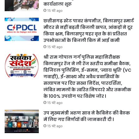
कार्यशाला शुरू
15 घंटे ago
छत्तीसगढ़ स्टेट पावर कंपनीज़, बिलासपुर स्मार्ट
मीटर से नहीं बढ़ती बिजली खपत, आंकड़ों ने दूर
किया भ्रम, बिलासपुर षहर वृत्त केे 81 प्रतिशत
उपभोक्ताओं के बिजली बिल में आई कमी
15 घंटे ago
श्री राम गोपाल गर्ग पुलिस महानिरीक्षक
बिलासपुर रेंज ने ली रेंज स्तरीय समीक्षा बैठक,
डिजिटल पुलिसिंग, ई-समन, ‘न्याय श्रुति’ (VC
गवाही), ई-साक्ष्य और अवैध प्रवासियों के
सत्यापन पर दिए सख्त निर्देश, पारदर्शिता,
लंबित मामलों के त्वरित निपटारे और तकनीक
के 100% उपयोग पर विशेष जोर l
15 घंटे ago
उप मुख्यमंत्री अरुण साव ने कैबिनेट की बैठक
में लिए गए निर्णयों की जानकारी दी l
15 घंटे ago