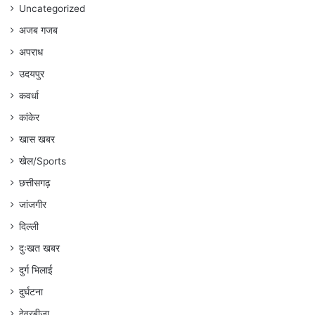
Uncategorized
अजब गजब
अपराध
उदयपुर
कवर्धा
कांकेर
खास खबर
खेल/Sports
छत्तीसगढ़
जांजगीर
दिल्ली
दुःखत खबर
दुर्ग भिलाई
दुर्घटना
देवरबीजा