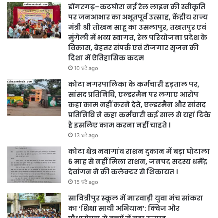
डोंगरगढ़–कटघोरा नई रेल लाइन की स्वीकृति
पर जनआभार का अभूतपूर्व उत्साह, केंद्रीय राज्य
मंत्री श्री तोखन साहू का उसलापुर, तखतपुर एवं
मुंगेली में भव्य स्वागत, रेल परियोजना प्रदेश के
विकास, बेहतर संपर्क एवं रोजगार सृजन की
दिशा में ऐतिहासिक कदम
10 घंटे ago
कोटा नगरपालिका के कर्मचारी हड़ताल पर,
सांसद प्रतिनिधि, एल्डरमैन पर लगाए आरोप
कहा काम नहीं करने देते, एल्डरमैन और सांसद
प्रतिनिधि ने कहा कर्मचारी कई साल से यहां टिके
है इसलिए काम करना नहीं चाहते ।
13 घंटे ago
कोटा क्षेत्र नवागांव राशन दुकान में बड़ा घोटाला
6 माह से नहीं मिला राशन, जनपद सदस्य धर्मेंद्र
देवांगन ने की कलेक्टर से शिकायत ।
15 घंटे ago
सावित्रीपुर स्कूल में मारवाड़ी युवा मंच सांकरा
का ‘शिक्षा साथी अभियान’: क्विज और