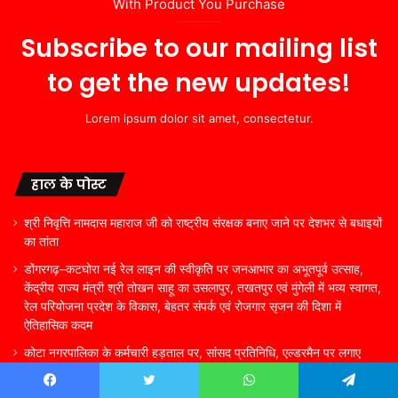
With Product You Purchase
Subscribe to our mailing list
to get the new updates!
Lorem ipsum dolor sit amet, consectetur.
हाल के पोस्ट
श्री निवृत्ति नामदास महाराज जी को राष्ट्रीय संरक्षक बनाए जाने पर देशभर से बधाइयों
का तांता
डोंगरगढ़–कटघोरा नई रेल लाइन की स्वीकृति पर जनआभार का अभूतपूर्व उत्साह,
केंद्रीय राज्य मंत्री श्री तोखन साहू का उसलापुर, तखतपुर एवं मुंगेली में भव्य स्वागत,
रेल परियोजना प्रदेश के विकास, बेहतर संपर्क एवं रोजगार सृजन की दिशा में
ऐतिहासिक कदम
कोटा नगरपालिका के कर्मचारी हड़ताल पर, सांसद प्रतिनिधि, एल्डरमैन पर लगाए
आरोप कहा काम नहीं करने देते, एल्डरमैन और सांसद प्रतिनिधि ने कहा कर्मचारी कई
साल से यहां टिके है इसलिए काम करना नहीं चाहते ।
Facebook
Twitter
WhatsApp
Telegram