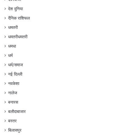
देश दुनिया
दैनिक राशिफल
धमतरी
धमतरीधमतरी
धमधा
धर्म
धर्म/समाज
नई दिल्ली
नवकेशा
नालेज
बनारस
बलौदाबाजार
बस्तर
बिलासपुर