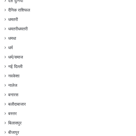
देश दुनिया
दैनिक राशिफल
धमतरी
धमतरीधमतरी
धमधा
धर्म
धर्म/समाज
नई दिल्ली
नवकेशा
नालेज
बनारस
बलौदाबाजार
बस्तर
बिलासपुर
बीजापुर