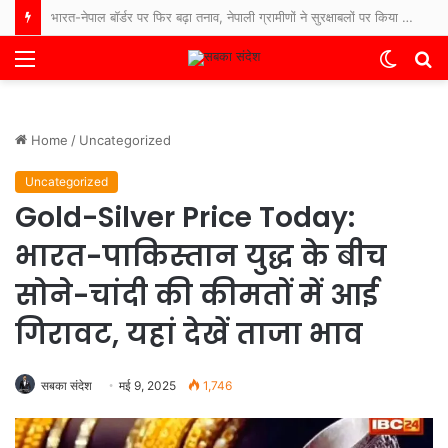
ढाई साल में कैसे खत्म होता गया अतीक अहमद का कुनबा, असद से आबान तक… जानिए कौन जिंदा, कौन जेल में और कौन फरार
Menu
Switch
S
skin
fo
Home
/
Uncategorized
Uncategorized
Gold-Silver Price Today:
भारत-पाकिस्तान युद्ध के बीच
सोने-चांदी की कीमतों में आई
गिरावट, यहां देखें ताजा भाव
सबका संदेश
मई 9, 2025
1,746