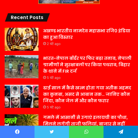
Recent Posts
अखण्ड भारतीय नामदेव महासभा रजि0 इंडिया
का हुआ विस्तार
2 घंटे ago
भारत-नेपाल बॉर्डर पर फिर बढ़ा तनाव, नेपाली
ग्रामीणों ने सुरक्षाबलों पर किया पथराव, बिहार
के थाने में FIR दर्ज
5 घंटे ago
ढाई साल में कैसे खत्म होता गया अतीक अहमद
का कुनबा, असद से आबान तक… जानिए कौन
जिंदा, कौन जेल में और कौन फरार
5 घंटे ago
गमले में आसानी से उगाएं इलायची का पौधा,
मिलने लगेंगी ताजी फलियां, बाजार से नहीं
लानी पड़ेगी 3000 की इलायची
5 घंटे ago
Facebook
Twitter
WhatsApp
Telegram