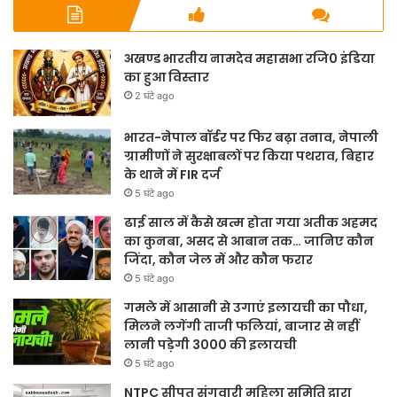
अखण्ड भारतीय नामदेव महासभा रजि0 इंडिया
का हुआ विस्तार
2 घंटे ago
भारत-नेपाल बॉर्डर पर फिर बढ़ा तनाव, नेपाली
ग्रामीणों ने सुरक्षाबलों पर किया पथराव, बिहार
के थाने में FIR दर्ज
5 घंटे ago
ढाई साल में कैसे खत्म होता गया अतीक अहमद
का कुनबा, असद से आबान तक… जानिए कौन
जिंदा, कौन जेल में और कौन फरार
5 घंटे ago
गमले में आसानी से उगाएं इलायची का पौधा,
मिलने लगेंगी ताजी फलियां, बाजार से नहीं
लानी पड़ेगी 3000 की इलायची
5 घंटे ago
NTPC सीपत संगवारी महिला समिति द्वारा