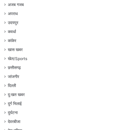
अजब गजब
अपराध
उदयपुर
कवर्धा
कांकेर
खास खबर
खेल/Sports
छत्तीसगढ़
जांजगीर
दिल्ली
दुःखत खबर
दुर्ग भिलाई
दुर्घटना
देवरबीजा