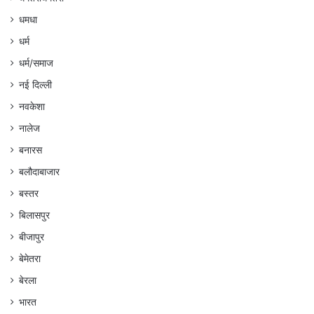
धमधा
धर्म
धर्म/समाज
नई दिल्ली
नवकेशा
नालेज
बनारस
बलौदाबाजार
बस्तर
बिलासपुर
बीजापुर
बेमेतरा
बेरला
भारत