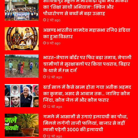
सावित्रीपुर स्कूल में मारवाड़ी युवा मंच सांकरा
का ‘शिक्षा साथी अभियान’: क्विज और
पौधारोपण से बच्चों में बढ़ा उत्साह
2 घंटे ago
अखण्ड भारतीय नामदेव महासभा रजि0 इंडिया
का हुआ विस्तार
9 घंटे ago
भारत-नेपाल बॉर्डर पर फिर बढ़ा तनाव, नेपाली
ग्रामीणों ने सुरक्षाबलों पर किया पथराव, बिहार
के थाने में FIR दर्ज
12 घंटे ago
ढाई साल में कैसे खत्म होता गया अतीक अहमद
का कुनबा, असद से आबान तक… जानिए कौन
जिंदा, कौन जेल में और कौन फरार
12 घंटे ago
गमले में आसानी से उगाएं इलायची का पौधा,
मिलने लगेंगी ताजी फलियां, बाजार से नहीं
लानी पड़ेगी 3000 की इलायची
12 घंटे ago