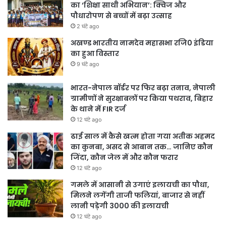
का ‘शिक्षा साथी अभियान’: क्विज और
पौधारोपण से बच्चों में बढ़ा उत्साह
2 घंटे ago
अखण्ड भारतीय नामदेव महासभा रजि0 इंडिया
का हुआ विस्तार
9 घंटे ago
भारत-नेपाल बॉर्डर पर फिर बढ़ा तनाव, नेपाली
ग्रामीणों ने सुरक्षाबलों पर किया पथराव, बिहार
के थाने में FIR दर्ज
12 घंटे ago
ढाई साल में कैसे खत्म होता गया अतीक अहमद
का कुनबा, असद से आबान तक… जानिए कौन
जिंदा, कौन जेल में और कौन फरार
12 घंटे ago
गमले में आसानी से उगाएं इलायची का पौधा,
मिलने लगेंगी ताजी फलियां, बाजार से नहीं
लानी पड़ेगी 3000 की इलायची
12 घंटे ago