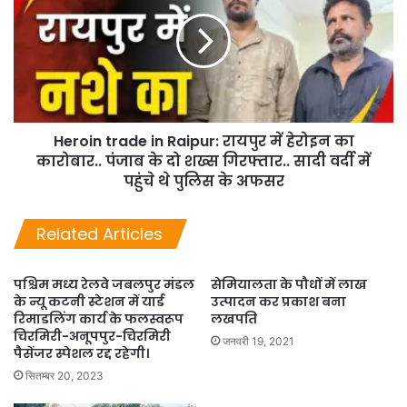
Heroin trade in Raipur: रायपुर में हेरोइन का
कारोबार.. पंजाब के दो शख्स गिरफ्तार.. सादी वर्दी में
पहुंचे थे पुलिस के अफसर
Related Articles
पश्चिम मध्य रेलवे जबलपुर मंडल
सेमियालता के पौधों में लाख
के न्यू कटनी स्टेशन में यार्ड
उत्पादन कर प्रकाश बना
रिमाडलिंग कार्य के फलस्वरूप
लखपति
चिरमिरी-अनूपपुर-चिरमिरी
जनवरी 19, 2021
पैसेंजर स्पेशल रद्द रहेगी।
सितम्बर 20, 2023