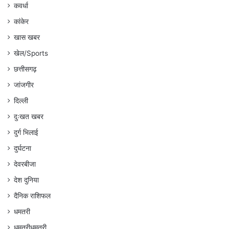
कवर्धा
कांकेर
खास खबर
खेल/Sports
छत्तीसगढ़
जांजगीर
दिल्ली
दुःखत खबर
दुर्ग भिलाई
दुर्घटना
देवरबीजा
देश दुनिया
दैनिक राशिफल
धमतरी
धमतरीधमतरी