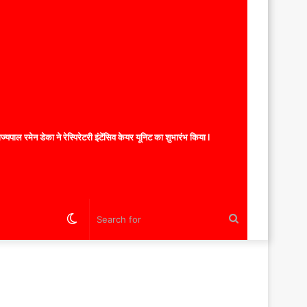
यपाल रमेन डेका ने रेस्पिरेटरी इंटेंसिव केयर यूनिट का शुभारंभ किया l
Switch
Search
skin
for