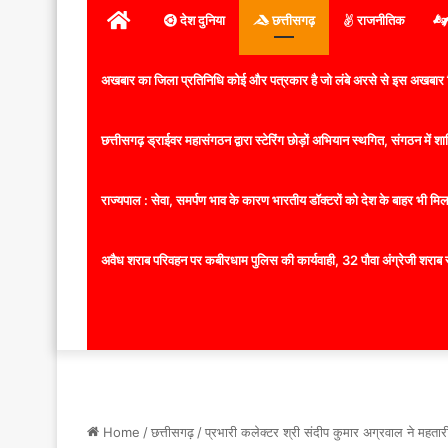
होम
देश दुनिया
छत्तीसगढ़
राजनीतिक
अखबार का जिला प्रतिनिधि कोई और पत्रकार है जो लंबे अरसे से इस अखबार ज
छत्तीसगढ़ ड्राईवर महासंगठन द्वारा स्टेरिंग छोड़ों अभियान स्थगित, संगठन में
राज्यपाल : सेवा, समर्पण भाव के कारण भारतीय डॉक्टरों को देश के बाहर भी मिलता
अवैध शराब परिवहन पर कबीरधाम पुलिस की कार्यवाही, 32 पौवा अंग्रेजी शराब 
Home
/
छत्तीसगढ़
/
प्रभारी कलेक्टर श्री संदीप कुमार अग्रवाल ने महतारी