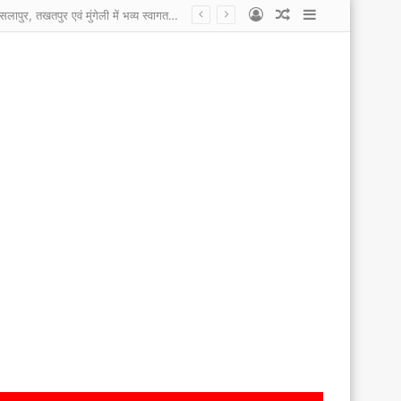
Log
Random
Sidebar
कोटा नगरपालिका के कर्मचारी हड़ताल पर, सांसद प्रतिनिधि, एल्डरमैन पर लगाए आरोप कहा काम नहीं करने देते, एल्डरमैन और सांसद प्रतिनिधि ने कहा कर्मचारी कई साल से यहां टिके है इसलिए काम करना नहीं चाहते ।
In
Article