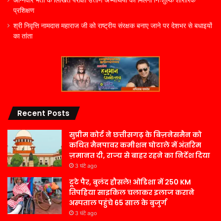
अग्निवीर भर्ती के लिखित परीक्षा उत्तीर्ण अभ्यर्थियों को मिलेगा निःशुल्क शारीरिक
प्रशिक्षण
श्री निवृत्ति नामदास महाराज जी को राष्ट्रीय संरक्षक बनाए जाने पर देशभर से बधाइयों
का तांता
Recent Posts
सुप्रीम कोर्ट ने छत्तीसगढ़ के बिज़नेसमैन को
कथित मैनपावर कमीशन घोटाले में अंतरिम
ज़मानत दी, राज्य से बाहर रहने का निर्देश दिया
3 घंटे ago
टूटे पैर, बुलंद हौसले! ओडिशा में 250 KM
तिपहिया साइकिल चलाकर इलाज कराने
अस्पताल पहुंचे 65 साल के बुजुर्ग
3 घंटे ago