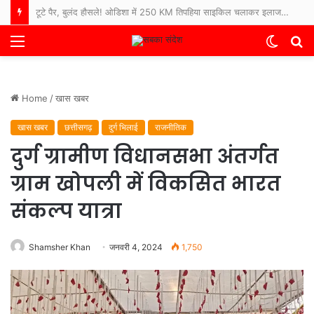
टूटे पैर, बुलंद हौसले! ओडिशा में 250 KM तिपहिया साइकिल चलाकर इलाज कराने अस्पताल पहुंचे 65 साल के बुजुर्ग
Menu
Switch
S
skin
fo
Home
/
खास खबर
खास खबर
छत्तीसगढ़
दुर्ग भिलाई
राजनीतिक
दुर्ग ग्रामीण विधानसभा अंतर्गत
ग्राम खोपली में विकसित भारत
संकल्प यात्रा
Shamsher Khan
जनवरी 4, 2024
1,750