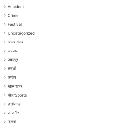
रहेगा
Accident
:
Crime
अंकित
गौरहा
Festival
Uncategorized
अजब गजब
अपराध
उदयपुर
कवर्धा
कांकेर
खास खबर
खेल/Sports
छत्तीसगढ़
जांजगीर
दिल्ली