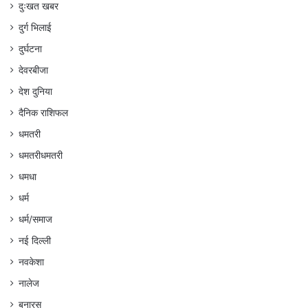
दुःखत खबर
दुर्ग भिलाई
दुर्घटना
देवरबीजा
देश दुनिया
दैनिक राशिफल
धमतरी
धमतरीधमतरी
धमधा
धर्म
धर्म/समाज
नई दिल्ली
नवकेशा
नालेज
बनारस