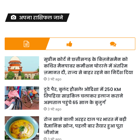
अपना राशिफल जाने
सुप्रीम कोर्ट ने छत्तीसगढ़ के बिज़नेसमैन को
कथित मैनपावर कमीशन घोटाले में अंतरिम
ज़मानत दी, राज्य से बाहर रहने का निर्देश दिया
3 घंटे ago
टूटे पैर, बुलंद हौसले! ओडिशा में 250 KM
तिपहिया साइकिल चलाकर इलाज कराने
अस्पताल पहुंचे 65 साल के बुजुर्ग
3 घंटे ago
रोज खाने वाली अरहर दाल पर भारत में बड़ी
वैज्ञानिक खोज, पहली बार तैयार हुआ पूरा
जीनोम
3 घंटे ago