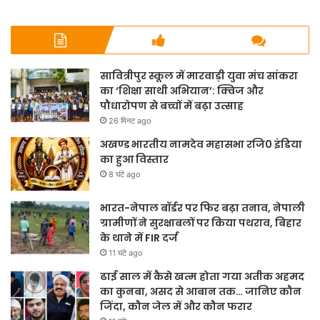
सावित्रीपुर स्कूल में मारवाड़ी युवा मंच सांकरा
का ‘शिक्षा साथी अभियान’: क्विज और
पौधारोपण से बच्चों में बढ़ा उत्साह
26 मिनट ago
अखण्ड भारतीय नामदेव महासभा रजि0 इंडिया
का हुआ विस्तार
8 घंटे ago
भारत-नेपाल बॉर्डर पर फिर बढ़ा तनाव, नेपाली
ग्रामीणों ने सुरक्षाबलों पर किया पथराव, बिहार
के थाने में FIR दर्ज
11 घंटे ago
ढाई साल में कैसे खत्म होता गया अतीक अहमद
का कुनबा, असद से आबान तक… जानिए कौन
जिंदा, कौन जेल में और कौन फरार