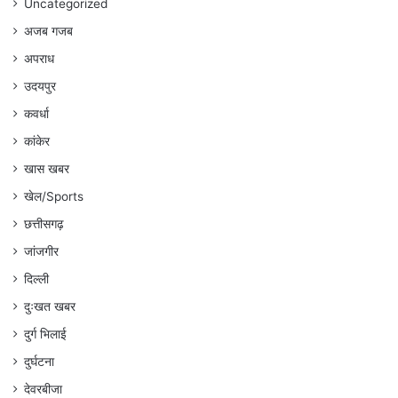
Uncategorized
अजब गजब
अपराध
उदयपुर
कवर्धा
कांकेर
खास खबर
खेल/Sports
छत्तीसगढ़
जांजगीर
दिल्ली
दुःखत खबर
दुर्ग भिलाई
दुर्घटना
देवरबीजा