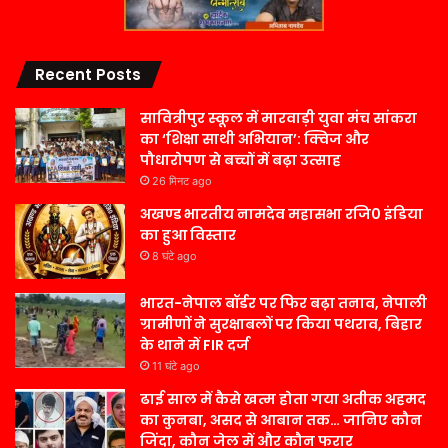
Recent Posts
सावित्रीपुर स्कूल में मारवाड़ी युवा मंच सांकरा
का ‘शिक्षा साथी अभियान’: क्विज और
पौधारोपण से बच्चों में बढ़ा उत्साह
26 मिनट ago
अखण्ड भारतीय नामदेव महासभा रजि0 इंडिया
का हुआ विस्तार
8 घंटे ago
भारत-नेपाल बॉर्डर पर फिर बढ़ा तनाव, नेपाली
ग्रामीणों ने सुरक्षाबलों पर किया पथराव, बिहार
के थाने में FIR दर्ज
11 घंटे ago
ढाई साल में कैसे खत्म होता गया अतीक अहमद
का कुनबा, असद से आबान तक… जानिए कौन
जिंदा, कौन जेल में और कौन फरार