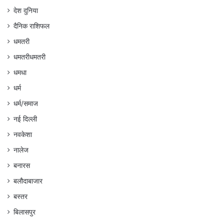
देश दुनिया
दैनिक राशिफल
धमतरी
धमतरीधमतरी
धमधा
धर्म
धर्म/समाज
नई दिल्ली
नवकेशा
नालेज
बनारस
बलौदाबाजार
बस्तर
बिलासपुर