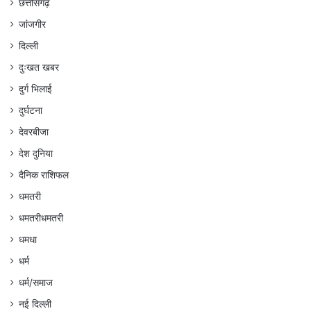
छत्तीसगढ़
जांजगीर
दिल्ली
दुःखत खबर
दुर्ग भिलाई
दुर्घटना
देवरबीजा
देश दुनिया
दैनिक राशिफल
धमतरी
धमतरीधमतरी
धमधा
धर्म
धर्म/समाज
नई दिल्ली