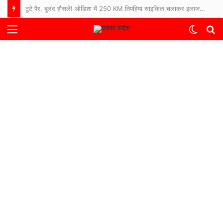
टूटे पैर, बुलंद हौसले! ओडिशा में 250 KM तिपहिया साइकिल चलाकर इलाज कराने अस्पताल पहुंचे 65 साल के बुजुर्ग
Menu
Switch
S
skin
fo