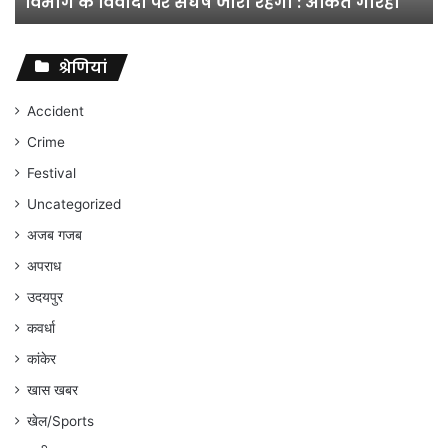
विभाग के विवादों पर संघर्ष जारी रहेगा : अंकित गौरहा
के
विवादों
पर
संघर्ष
श्रेणियां
जारी
रहेगा
Accident
:
Crime
अंकित
गौरहा
Festival
Uncategorized
अजब गजब
अपराध
उदयपुर
कवर्धा
कांकेर
खास खबर
खेल/Sports