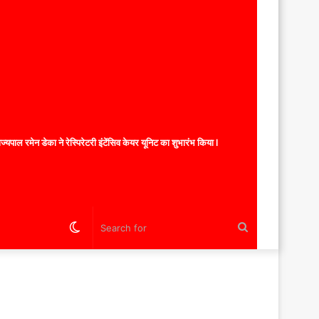
यपाल रमेन डेका ने रेस्पिरेटरी इंटेंसिव केयर यूनिट का शुभारंभ किया l
Switch
Search
skin
for