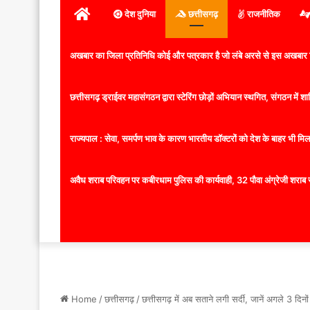
होम
देश दुनिया
छत्तीसगढ़
राजनीतिक
अखबार का जिला प्रतिनिधि कोई और पत्रकार है जो लंबे अरसे से इस अखबार ज
छत्तीसगढ़ ड्राईवर महासंगठन द्वारा स्टेरिंग छोड़ों अभियान स्थगित, संगठन में
राज्यपाल : सेवा, समर्पण भाव के कारण भारतीय डॉक्टरों को देश के बाहर भी मिलता
अवैध शराब परिवहन पर कबीरधाम पुलिस की कार्यवाही, 32 पौवा अंग्रेजी शराब 
Home
/
छत्तीसगढ़
/
छत्तीसगढ़ में अब सताने लगी सर्दी, जानें अगले 3 दिन