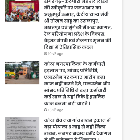
डोंगरगढ़–कटघोरा नई रेल लाइन
की स्वीकृति पर जनआभार का
अभूतपूर्व उत्साह, केंद्रीय राज्य मंत्री
श्री तोखन साहू का उसलापुर,
तखतपुर एवं मुंगेली में भव्य स्वागत,
रेल परियोजना प्रदेश के विकास,
बेहतर संपर्क एवं रोजगार सृजन की
दिशा में ऐतिहासिक कदम
10 घंटे ago
कोटा नगरपालिका के कर्मचारी
हड़ताल पर, सांसद प्रतिनिधि,
एल्डरमैन पर लगाए आरोप कहा
काम नहीं करने देते, एल्डरमैन और
सांसद प्रतिनिधि ने कहा कर्मचारी
कई साल से यहां टिके है इसलिए
काम करना नहीं चाहते ।
13 घंटे ago
कोटा क्षेत्र नवागांव राशन दुकान में
बड़ा घोटाला 6 माह से नहीं मिला
राशन, जनपद सदस्य धर्मेंद्र देवांगन
ने की कलेक्टर से शिकायत ।