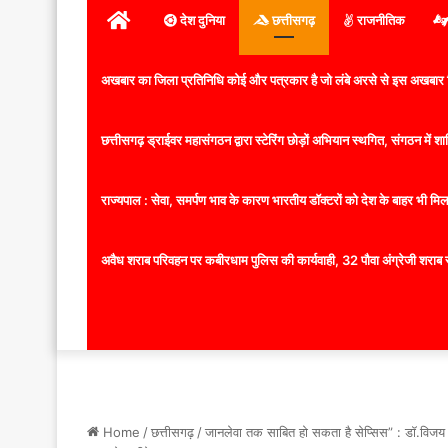
होम
देश दुनिया
छत्तीसगढ़
राजनीतिक
अखबार का जिला प्रतिनिधि कोई और पत्रकार है जो लंबे अरसे से इस अखबार ज
छत्तीसगढ़ ड्राईवर महासंगठन द्वारा स्टेरिंग छोड़ों अभियान स्थगित, संगठन में
राज्यपाल : सेवा, समर्पण भाव के कारण भारतीय डॉक्टरों को देश के बाहर भी मिलता
अवैध शराब परिवहन पर कबीरधाम पुलिस की कार्यवाही, 32 पौवा अंग्रेजी शराब 
Home
/
छत्तीसगढ़
/
जानलेवा तक साबित हो सकता है सेप्सिस” : डॉ.विजय श