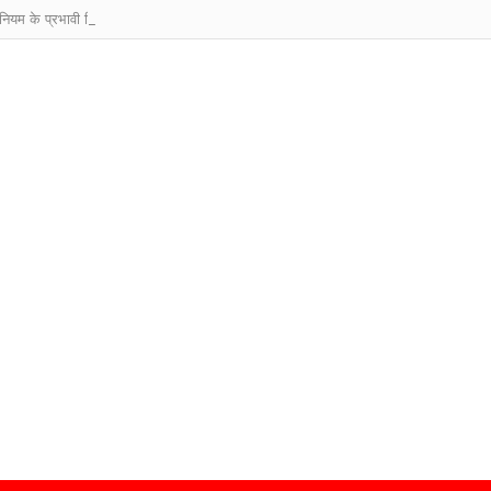
म के प्रभावी क्रियान्वयन हेतु दो दिवसीय प्रशिक्षण-सह-कार्यशाला शुरू