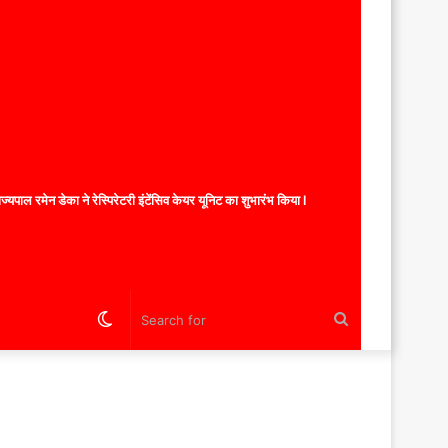
यपाल रमेन डेका ने रेस्पिरेटरी इंटेंसिव केयर यूनिट का शुभारंभ किया l
Switch
Search
skin
for