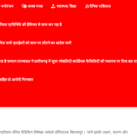
मनोरंजन
अजब गजब
स्वास्थ्य/ शिक्षा
दैनिक राशिफल
िला प्रतिनिधि की हैसियत से काम कर रहा है
 शामिल सभी ड्राईवरों को काम पर लौटने का आदेश जारी
 है सम्मान lराज्यपाल ने छत्तीसगढ़ में सुपर स्पेशलिटी कार्डियक फैसिलिटी की स्थापना पर दिया बल lराज्
सहित दो आरोपी गिरफ्तार
्रीवास वरिष्ठ मेडिसिन विशेषज्ञ अपोलो हॉस्पिटल्स बिलासपुर। जानें इसके लक्षण, कारण और