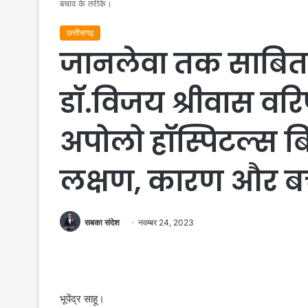
बचाव के तरीके।
छत्तीसगढ़
जानलेवा तक साबित ह
डॉ.विजय श्रीवास वरिष
अपोलो हॉस्पिटल्स ब
लक्षण, कारण और बच
सबका संदेश
नवम्बर 24, 2023
भूपेंद्र साहू।