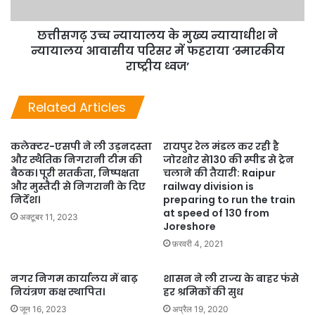
छत्तीसगढ़ उच्च न्यायालय के मुख्य न्यायाधीश ने
न्यायालय आवासीय परिसर में फहराया ‘स्मारकीय
राष्ट्रीय ध्वज’
Related Articles
कलेक्टर-एसपी ने ली उड़नदस्ता
रायपुर रेल मंडल कर रही है
और स्थैतिक निगरानी टीम की
जोरशोर से130 की स्पीड से ट्रेन
बैठक। पूरी सतर्कता, निष्पक्षता
चलाने की तैयारी: Raipur
और मुस्तैदी से निगरानी के दिए
railway division is
निर्देश।
preparing to run the train
at speed of 130 from
अक्टूबर 11, 2023
Joreshore
फ़रवरी 4, 2021
नगर निगम कार्यालय में बाढ़
शासन ने ली राज्य के बाहर फंसे
नियंत्रण कक्ष स्थापित।
हर श्रमिकों की सुध
जून 16, 2023
अप्रैल 19, 2020