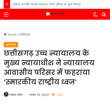
भारत-नेपाल बॉर्डर पर फिर बढ़ा तनाव, नेपाली ग्रामीणों ने सुरक्षाबलों पर किया पथराव, बिहार के थाने में FIR दर्ज
Menu
Switch
S
skin
fo
Home
/
छत्तीसगढ़
छत्तीसगढ़
छत्तीसगढ़ उच्च न्यायालय के
मुख्य न्यायाधीश ने न्यायालय
आवासीय परिसर में फहराया
‘स्मारकीय राष्ट्रीय ध्वज’
सबका संदेश
नवम्बर 14, 2023
1,782