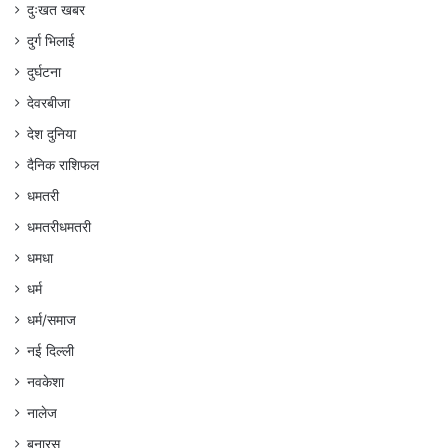
दुःखत खबर
दुर्ग भिलाई
दुर्घटना
देवरबीजा
देश दुनिया
दैनिक राशिफल
धमतरी
धमतरीधमतरी
धमधा
धर्म
धर्म/समाज
नई दिल्ली
नवकेशा
नालेज
बनारस