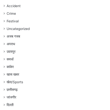
रहेगा
Accident
:
Crime
अंकित
गौरहा
Festival
Uncategorized
अजब गजब
अपराध
उदयपुर
कवर्धा
कांकेर
खास खबर
खेल/Sports
छत्तीसगढ़
जांजगीर
दिल्ली