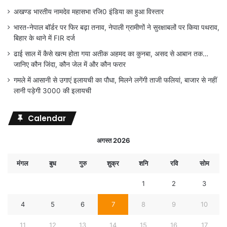
अखण्ड भारतीय नामदेव महासभा रजि0 इंडिया का हुआ विस्तार
भारत-नेपाल बॉर्डर पर फिर बढ़ा तनाव, नेपाली ग्रामीणों ने सुरक्षाबलों पर किया पथराव,
बिहार के थाने में FIR दर्ज
ढाई साल में कैसे खत्म होता गया अतीक अहमद का कुनबा, असद से आबान तक…
जानिए कौन जिंदा, कौन जेल में और कौन फरार
गमले में आसानी से उगाएं इलायची का पौधा, मिलने लगेंगी ताजी फलियां, बाजार से नहीं
लानी पड़ेगी 3000 की इलायची
Calendar
अगस्त 2026
मंगल
बुध
गुरु
शुक्र
शनि
रवि
सोम
1
2
3
4
5
6
7
8
9
10
11
12
13
14
15
16
17