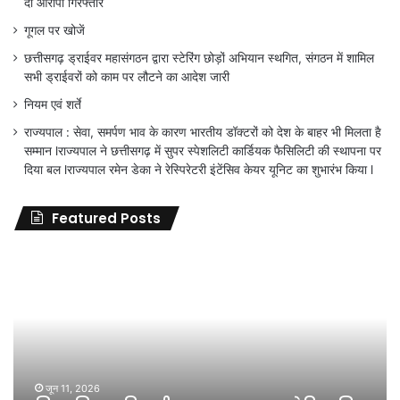
दो आरोपी गिरफ्तार
गूगल पर खोजें
छत्तीसगढ़ ड्राईवर महासंगठन द्वारा स्टेरिंग छोड़ों अभियान स्थगित, संगठन में शामिल
सभी ड्राईवरों को काम पर लौटने का आदेश जारी
नियम एवं शर्ते
राज्यपाल : सेवा, समर्पण भाव के कारण भारतीय डॉक्टरों को देश के बाहर भी मिलता है
सम्मान lराज्यपाल ने छत्तीसगढ़ में सुपर स्पेशलिटी कार्डियक फैसिलिटी की स्थापना पर
दिया बल lराज्यपाल रमेन डेका ने रेस्पिरेटरी इंटेंसिव केयर यूनिट का शुभारंभ किया l
Featured Posts
जिला
शिक्षा
अधिकारी
का
तबादला
हुआ,
लेकिन
शिक्षा
जून 11, 2026