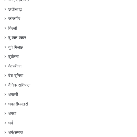
छत्तीसगढ़
जांजगीर
दिल्ली
दुःखत खबर
दुर्ग भिलाई
दुर्घटना
देवरबीजा
देश दुनिया
दैनिक राशिफल
धमतरी
धमतरीधमतरी
धमधा
धर्म
धर्म/समाज