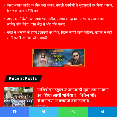
भारत-नेपाल बॉर्डर पर फिर बढ़ा तनाव, नेपाली ग्रामीणों ने सुरक्षाबलों पर किया पथराव,
बिहार के थाने में FIR दर्ज
ढाई साल में कैसे खत्म होता गया अतीक अहमद का कुनबा, असद से आबान तक…
जानिए कौन जिंदा, कौन जेल में और कौन फरार
गमले में आसानी से उगाएं इलायची का पौधा, मिलने लगेंगी ताजी फलियां, बाजार से नहीं
लानी पड़ेगी 3000 की इलायची
Recent Posts
सावित्रीपुर स्कूल में मारवाड़ी युवा मंच सांकरा
का ‘शिक्षा साथी अभियान’: क्विज और
पौधारोपण से बच्चों में बढ़ा उत्साह
6 घंटे ago
अखण्ड भारतीय नामदेव महासभा रजि0 इंडिया
Facebook
Twitter
WhatsApp
Telegram