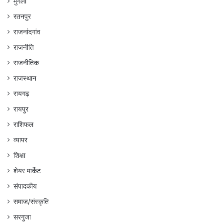
मुंगेली
रतनपुर
राजनांदगांव
राजनीति
राजनीतिक
राजस्थान
रायगढ़
रायपुर
राशिफल
व्यापर
शिक्षा
शेयर मार्केट
संपादकीय
समाज/संस्कृति
सरगुजा