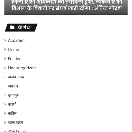
जिला शिक्षा अधिकारी का तबादला हुआ, लेकिन शिक्षा
विभाग
विभाग के विवादों पर संघर्ष जारी रहेगा : अंकित गौरहा
के
विवादों
पर
संघर्ष
श्रेणियां
जारी
रहेगा
Accident
:
Crime
अंकित
गौरहा
Festival
Uncategorized
अजब गजब
अपराध
उदयपुर
कवर्धा
कांकेर
खास खबर
खेल/Sports