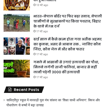
का हुआ विस्तार
13 घंटे ago
भारत-नेपाल बॉर्डर पर फिर बढ़ा तनाव, नेपाली
ग्रामीणों ने सुरक्षाबलों पर किया पथराव, बिहार
के थाने में FIR दर्ज
17 घंटे ago
ढाई साल में कैसे खत्म होता गया अतीक अहमद
का कुनबा, असद से आबान तक… जानिए कौन
जिंदा, कौन जेल में और कौन फरार
17 घंटे ago
गमले में आसानी से उगाएं इलायची का पौधा,
मिलने लगेंगी ताजी फलियां, बाजार से नहीं
लानी पड़ेगी 3000 की इलायची
17 घंटे ago
Recent Posts
सावित्रीपुर स्कूल में मारवाड़ी युवा मंच सांकरा का ‘शिक्षा साथी अभियान’: क्विज और
पौधारोपण से बच्चों में बढ़ा उत्साह