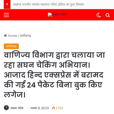
भारत-नेपाल बॉर्डर पर फिर बढ़ा तनाव, नेपाली ग्रामीणों ने सुरक्षाबलों पर किया पथराव, बिहार के थाने में FIR दर्ज
Menu
Switch
S
skin
fo
Home
/
छत्तीसगढ़
छत्तीसगढ़
वाणिज्य विभाग द्वारा चलाया जा
रहा सघन चेकिंग अभियान।
आजाद हिन्द एक्सप्रेस में बरामद
की गई 24 पैकेट बिना बुक किए
लगेज।
सबका संदेश
नवम्बर 9, 2023
1,752