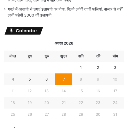
जानिए कौन जिंदा, कौन जेल में और कौन फरार
गमले में आसानी से उगाएं इलायची का पौधा, मिलने लगेंगी ताजी फलियां, बाजार से नहीं
लानी पड़ेगी 3000 की इलायची
Calendar
अगस्त 2026
मंगल
बुध
गुरु
शुक्र
शनि
रवि
सोम
1
2
3
4
5
6
7
8
9
10
11
12
13
14
15
16
17
18
19
20
21
22
23
24
25
26
27
28
29
30
31