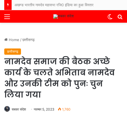
भारत-नेपाल बॉर्डर पर फिर बढ़ा तनाव, नेपाली ग्रामीणों ने सुरक्षाबलों पर किया पथराव, बिहार के थाने में FIR दर्ज
Menu
Switch
S
skin
fo
Home
/
छत्तीसगढ़
छत्तीसगढ़
नामदेव समाज की बैठक अच्छे
कार्य के चलते अभिताब नामदेव
और उनकी टीम को पुनः चुन
लिया गया
सबका संदेश
नवम्बर 5, 2023
1,760