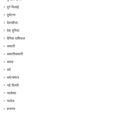
दुर्ग भिलाई
दुर्घटना
देवरबीजा
देश दुनिया
दैनिक राशिफल
धमतरी
धमतरीधमतरी
धमधा
धर्म
धर्म/समाज
नई दिल्ली
नवकेशा
नालेज
बनारस