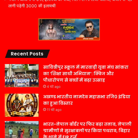
लानी पड़ेगी 3000 की इलायची
Recent Posts
सावित्रीपुर स्कूल में मारवाड़ी युवा मंच सांकरा
का ‘शिक्षा साथी अभियान’: क्विज और
पौधारोपण से बच्चों में बढ़ा उत्साह
4 घंटे ago
अखण्ड भारतीय नामदेव महासभा रजि0 इंडिया
का हुआ विस्तार
11 घंटे ago
भारत-नेपाल बॉर्डर पर फिर बढ़ा तनाव, नेपाली
ग्रामीणों ने सुरक्षाबलों पर किया पथराव, बिहार
के थाने में FIR दर्ज