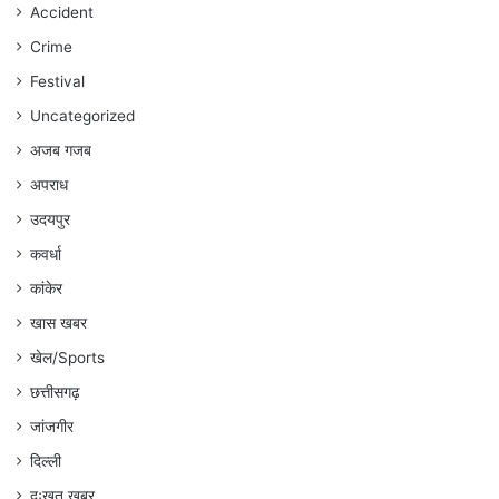
रहेगा
Accident
:
Crime
अंकित
गौरहा
Festival
Uncategorized
अजब गजब
अपराध
उदयपुर
कवर्धा
कांकेर
खास खबर
खेल/Sports
छत्तीसगढ़
जांजगीर
दिल्ली
दुःखत खबर