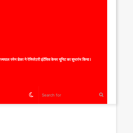
यपाल रमेन डेका ने रेस्पिरेटरी इंटेंसिव केयर यूनिट का शुभारंभ किया l
Switch
Search
skin
for