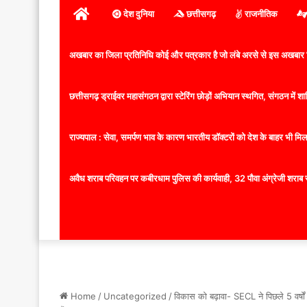
होम
देश दुनिया
छत्तीसगढ़
राजनीतिक
अखबार का जिला प्रतिनिधि कोई और पत्रकार है जो लंबे अरसे से इस अखबार ज
छत्तीसगढ़ ड्राईवर महासंगठन द्वारा स्टेरिंग छोड़ों अभियान स्थगित, संगठन में
राज्यपाल : सेवा, समर्पण भाव के कारण भारतीय डॉक्टरों को देश के बाहर भी मिलता
अवैध शराब परिवहन पर कबीरधाम पुलिस की कार्यवाही, 32 पौवा अंग्रेजी शराब 
Home
/
Uncategorized
/
विकास को बढ़ावा- SECL ने पिछले 5 वर्षों 