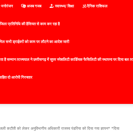
मनोरंजन
अजब गजब
स्वास्थ्य/ शिक्षा
दैनिक राशिफल
िला प्रतिनिधि की हैसियत से काम कर रहा है
 शामिल सभी ड्राईवरों को काम पर लौटने का आदेश जारी
 है सम्मान lराज्यपाल ने छत्तीसगढ़ में सुपर स्पेशलिटी कार्डियक फैसिलिटी की स्थापना पर दिया बल lराज्
सहित दो आरोपी गिरफ्तार
 बिजली कटौती को लेकर अनुविभागीय अधिकारी राजस्व पंडरिया को दिया गया ज्ञापन* *दिया