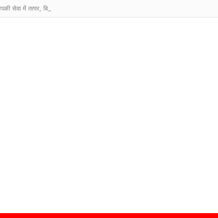
आपकी सेवा में तत्पर, बिलासपुर पुलिस का संदेश : “आपकी एक आस, आपकी अमानत, आपके पास।”