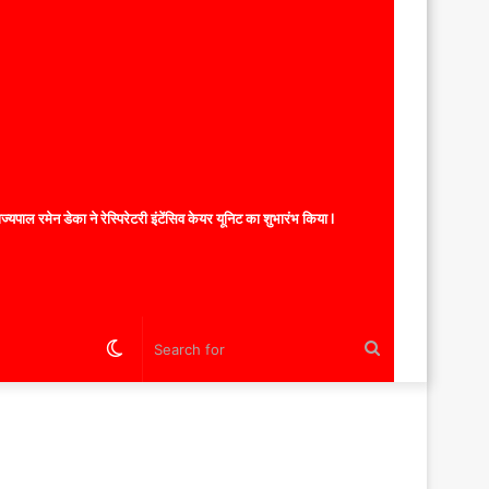
यपाल रमेन डेका ने रेस्पिरेटरी इंटेंसिव केयर यूनिट का शुभारंभ किया l
Switch
Search
skin
for