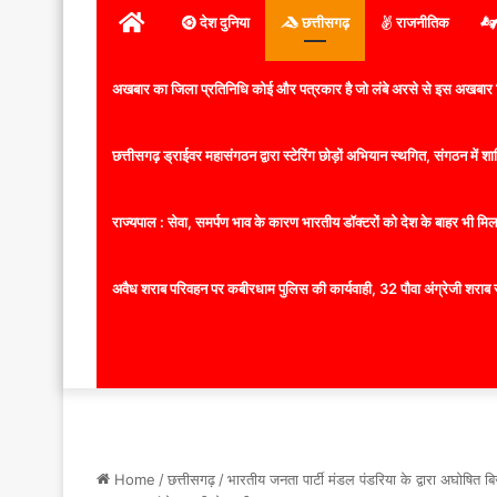
होम
देश दुनिया
छत्तीसगढ़
राजनीतिक
अखबार का जिला प्रतिनिधि कोई और पत्रकार है जो लंबे अरसे से इस अखबार ज
छत्तीसगढ़ ड्राईवर महासंगठन द्वारा स्टेरिंग छोड़ों अभियान स्थगित, संगठन में
राज्यपाल : सेवा, समर्पण भाव के कारण भारतीय डॉक्टरों को देश के बाहर भी मिलता
अवैध शराब परिवहन पर कबीरधाम पुलिस की कार्यवाही, 32 पौवा अंग्रेजी शराब 
Home
/
छत्तीसगढ़
/
भारतीय जनता पार्टी मंडल पंडरिया के द्वारा अघोषित