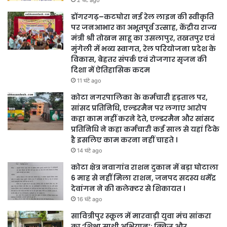
2 घंटे ago
डोंगरगढ़–कटघोरा नई रेल लाइन की स्वीकृति
पर जनआभार का अभूतपूर्व उत्साह, केंद्रीय राज्य
मंत्री श्री तोखन साहू का उसलापुर, तखतपुर एवं
मुंगेली में भव्य स्वागत, रेल परियोजना प्रदेश के
विकास, बेहतर संपर्क एवं रोजगार सृजन की
दिशा में ऐतिहासिक कदम
11 घंटे ago
कोटा नगरपालिका के कर्मचारी हड़ताल पर,
सांसद प्रतिनिधि, एल्डरमैन पर लगाए आरोप
कहा काम नहीं करने देते, एल्डरमैन और सांसद
प्रतिनिधि ने कहा कर्मचारी कई साल से यहां टिके
है इसलिए काम करना नहीं चाहते ।
14 घंटे ago
कोटा क्षेत्र नवागांव राशन दुकान में बड़ा घोटाला
6 माह से नहीं मिला राशन, जनपद सदस्य धर्मेंद्र
देवांगन ने की कलेक्टर से शिकायत ।
16 घंटे ago
सावित्रीपुर स्कूल में मारवाड़ी युवा मंच सांकरा
का ‘शिक्षा साथी अभियान’: क्विज और