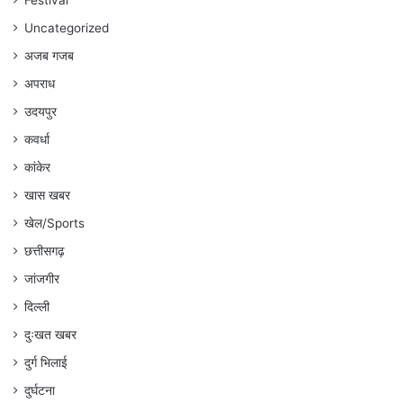
Festival
Uncategorized
अजब गजब
अपराध
उदयपुर
कवर्धा
कांकेर
खास खबर
खेल/Sports
छत्तीसगढ़
जांजगीर
दिल्ली
दुःखत खबर
दुर्ग भिलाई
दुर्घटना