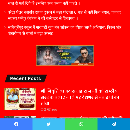
साल से यहां टिके है इसलिए काम करना नहीं चाहते ।
कोटा क्षेत्र नवागांव राशन दुकान में बड़ा घोटाला 6 माह से नहीं मिला राशन, जनपद
सदस्य धर्मेंद्र देवांगन ने की कलेक्टर से शिकायत ।
सावित्रीपुर स्कूल में मारवाड़ी युवा मंच सांकरा का ‘शिक्षा साथी अभियान’: क्विज और
पौधारोपण से बच्चों में बढ़ा उत्साह
Recent Posts
श्री निवृत्ति नामदास महाराज जी को राष्ट्रीय
संरक्षक बनाए जाने पर देशभर से बधाइयों का
तांता
2 घंटे ago
डोंगरगढ़–कटघोरा नई रेल लाइन की स्वीकृति
पर जनआभार का अभूतपूर्व उत्साह, केंद्रीय राज्य
Facebook
Twitter
WhatsApp
Telegram