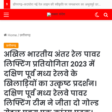
कोटा नगरपालिका के कर्मचारी हड़ताल पर, सांसद प्रतिनिधि, एल्डरमैन पर लगाए आरोप कहा काम नहीं करने देते, एल्डरमैन और सांसद प्रतिनिधि ने कहा कर्मचारी कई साल से यहां टिके है इसलिए काम करना नहीं चाहते ।
Menu
Switch
S
skin
fo
Home
/
छत्तीसगढ़
छत्तीसगढ़
अखिल भारतीय अंतर रेल पावर
लिफ्टिंग प्रतियोगिता 2023 में
दक्षिण पूर्व मध्य रेलवे के
खिलाड़ियों का उत्कृष्ट प्रदर्शन।
दक्षिण पूर्व मध्य रेलवे पावर
लिफ्टिंग टीम ने जीता दो गोल्ड