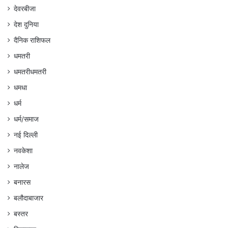
देवरबीजा
देश दुनिया
दैनिक राशिफल
धमतरी
धमतरीधमतरी
धमधा
धर्म
धर्म/समाज
नई दिल्ली
नवकेशा
नालेज
बनारस
बलौदाबाजार
बस्तर