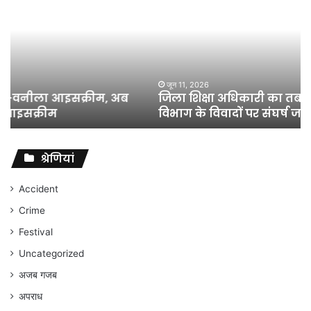
अधिकारी
का
तबादला
हुआ,
लेकिन
शिक्षा
जून 11, 2026
जिला शिक्षा अधिकारी का तबादला हुआ, लेकिन शिक्षा
विभाग
विभाग के विवादों पर संघर्ष जारी रहेगा : अंकित गौरहा
के
विवादों
पर
संघर्ष
श्रेणियां
जारी
रहेगा
Accident
:
Crime
अंकित
गौरहा
Festival
Uncategorized
अजब गजब
अपराध