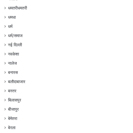
धमतरीधमतरी
धमधा
धर्म
धर्म/समाज
नई दिल्ली
नवकेशा
नालेज
बनारस
बलौदाबाजार
बस्तर
बिलासपुर
बीजापुर
बेमेतरा
बेरला