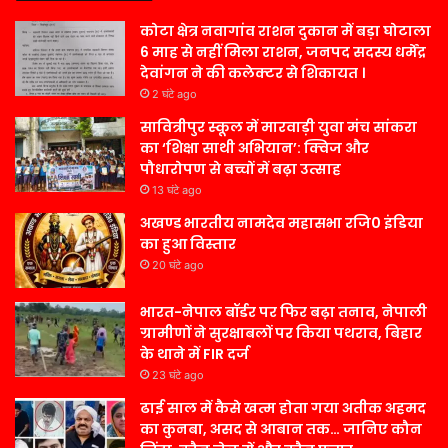
कोटा क्षेत्र नवागांव राशन दुकान में बड़ा घोटाला
6 माह से नहीं मिला राशन, जनपद सदस्य धर्मेंद्र
देवांगन ने की कलेक्टर से शिकायत ।
2 घंटे ago
सावित्रीपुर स्कूल में मारवाड़ी युवा मंच सांकरा
का ‘शिक्षा साथी अभियान’: क्विज और
पौधारोपण से बच्चों में बढ़ा उत्साह
13 घंटे ago
अखण्ड भारतीय नामदेव महासभा रजि0 इंडिया
का हुआ विस्तार
20 घंटे ago
भारत-नेपाल बॉर्डर पर फिर बढ़ा तनाव, नेपाली
ग्रामीणों ने सुरक्षाबलों पर किया पथराव, बिहार
के थाने में FIR दर्ज
23 घंटे ago
ढाई साल में कैसे खत्म होता गया अतीक अहमद
का कुनबा, असद से आबान तक… जानिए कौन