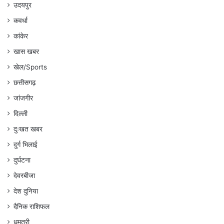
उदयपुर
कवर्धा
कांकेर
खास खबर
खेल/Sports
छत्तीसगढ़
जांजगीर
दिल्ली
दुःखत खबर
दुर्ग भिलाई
दुर्घटना
देवरबीजा
देश दुनिया
दैनिक राशिफल
धमतरी