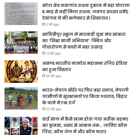
कोटा क्षेत्र नवागांव राशन दुकान में बड़ा घोटाला
6 माह से नहीं मिला राशन, जनपद सदस्य धर्मेंद्र
देवांगन ने की कलेक्टर से शिकायत ।
2 घंटे ago
सावित्रीपुर स्कूल में मारवाड़ी युवा मंच सांकरा
का ‘शिक्षा साथी अभियान’: क्विज और
पौधारोपण से बच्चों में बढ़ा उत्साह
13 घंटे ago
अखण्ड भारतीय नामदेव महासभा रजि0 इंडिया
का हुआ विस्तार
20 घंटे ago
भारत-नेपाल बॉर्डर पर फिर बढ़ा तनाव, नेपाली
ग्रामीणों ने सुरक्षाबलों पर किया पथराव, बिहार
के थाने में FIR दर्ज
23 घंटे ago
ढाई साल में कैसे खत्म होता गया अतीक अहमद
का कुनबा, असद से आबान तक… जानिए कौन
जिंदा, कौन जेल में और कौन फरार