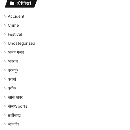
संघर्ष
श्रेणियां
जारी
रहेगा
Accident
:
Crime
अंकित
गौरहा
Festival
Uncategorized
अजब गजब
अपराध
उदयपुर
कवर्धा
कांकेर
खास खबर
खेल/Sports
छत्तीसगढ़
जांजगीर