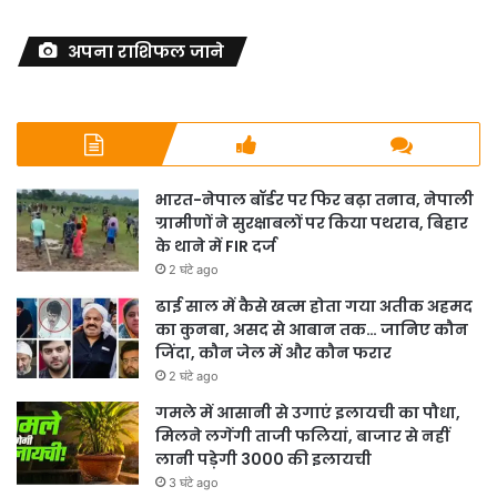
अपना राशिफल जाने
भारत-नेपाल बॉर्डर पर फिर बढ़ा तनाव, नेपाली
ग्रामीणों ने सुरक्षाबलों पर किया पथराव, बिहार
के थाने में FIR दर्ज
2 घंटे ago
ढाई साल में कैसे खत्म होता गया अतीक अहमद
का कुनबा, असद से आबान तक… जानिए कौन
जिंदा, कौन जेल में और कौन फरार
2 घंटे ago
गमले में आसानी से उगाएं इलायची का पौधा,
मिलने लगेंगी ताजी फलियां, बाजार से नहीं
लानी पड़ेगी 3000 की इलायची
3 घंटे ago