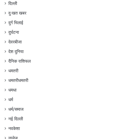
दिल्ली
दुःखत खबर
दुर्ग भिलाई
दुर्घटना
देवरबीजा
देश दुनिया
दैनिक राशिफल
धमतरी
धमतरीधमतरी
धमधा
धर्म
धर्म/समाज
नई दिल्ली
नवकेशा
नालेज