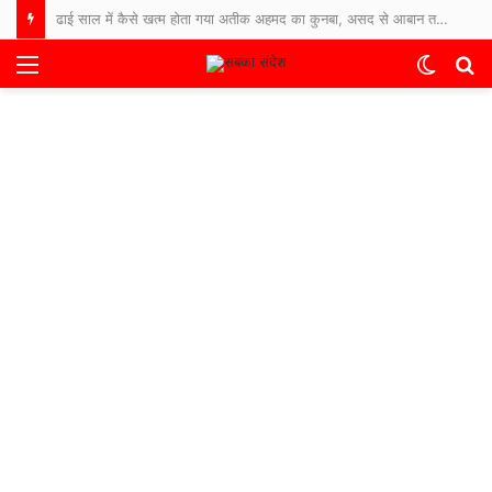
ढाई साल में कैसे खत्म होता गया अतीक अहमद का कुनबा, असद से आबान तक… जानिए कौन जिंदा, कौन जेल में और कौन फरार
Menu
Switch
S
skin
fo