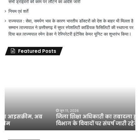
सभी ड्राईवरों को काम पर लौटने का आदेश जारी
नियम एवं शर्ते
राज्यपाल : सेवा, समर्पण भाव के कारण भारतीय डॉक्टरों को देश के बाहर भी मिलता है
सम्मान lराज्यपाल ने छत्तीसगढ़ में सुपर स्पेशलिटी कार्डियक फैसिलिटी की स्थापना पर
दिया बल lराज्यपाल रमेन डेका ने रेस्पिरेटरी इंटेंसिव केयर यूनिट का शुभारंभ किया l
Featured Posts
जिला
शिक्षा
अधिकारी
का
तबादला
हुआ,
लेकिन
शिक्षा
जून 11, 2026
जिला शिक्षा अधिकारी का तबादला हुआ, लेकिन शिक्षा
विभाग
विभाग के विवादों पर संघर्ष जारी रहेगा : अंकित गौरहा
के
विवादों
पर