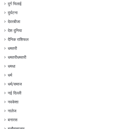
दुर्ग भिलाई
दुर्घटना
देवरबीजा
देश दुनिया
दैनिक राशिफल
धमतरी
धमतरीधमतरी
धमधा
धर्म
धर्म/समाज
नई दिल्ली
नवकेशा
नालेज
बनारस
बलौदाबाजार