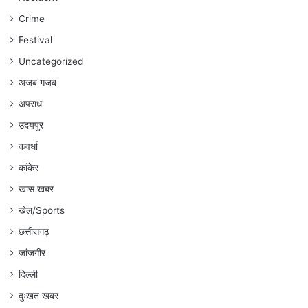
:
Crime
अंकित
गौरहा
Festival
Uncategorized
अजब गजब
अपराध
उदयपुर
कवर्धा
कांकेर
खास खबर
खेल/Sports
छत्तीसगढ़
जांजगीर
दिल्ली
दुःखत खबर