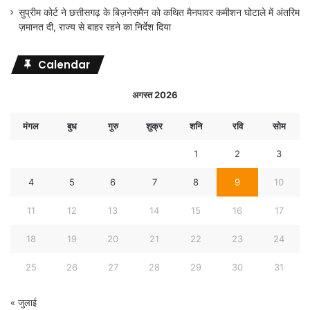
सुप्रीम कोर्ट ने छत्तीसगढ़ के बिज़नेसमैन को कथित मैनपावर कमीशन घोटाले में अंतरिम
ज़मानत दी, राज्य से बाहर रहने का निर्देश दिया
Calendar
अगस्त 2026
मंगल
बुध
गुरु
शुक्र
शनि
रवि
सोम
1
2
3
4
5
6
7
8
9
10
11
12
13
14
15
16
17
18
19
20
21
22
23
24
25
26
27
28
29
30
31
« जुलाई