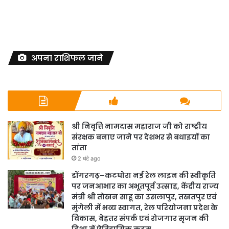
अपना राशिफल जाने
श्री निवृत्ति नामदास महाराज जी को राष्ट्रीय
संरक्षक बनाए जाने पर देशभर से बधाइयों का
तांता
2 घंटे ago
डोंगरगढ़–कटघोरा नई रेल लाइन की स्वीकृति
पर जनआभार का अभूतपूर्व उत्साह, केंद्रीय राज्य
मंत्री श्री तोखन साहू का उसलापुर, तखतपुर एवं
मुंगेली में भव्य स्वागत, रेल परियोजना प्रदेश के
विकास, बेहतर संपर्क एवं रोजगार सृजन की
दिशा में ऐतिहासिक कदम