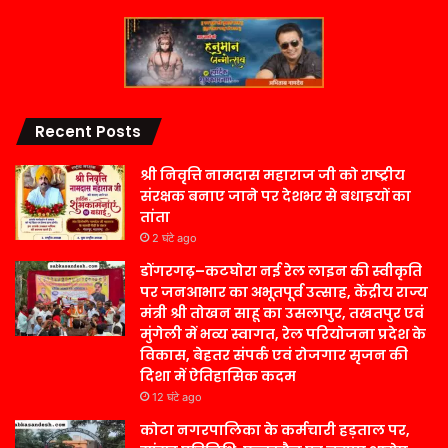
Recent Posts
श्री निवृत्ति नामदास महाराज जी को राष्ट्रीय
संरक्षक बनाए जाने पर देशभर से बधाइयों का
तांता
2 घंटे ago
डोंगरगढ़–कटघोरा नई रेल लाइन की स्वीकृति
पर जनआभार का अभूतपूर्व उत्साह, केंद्रीय राज्य
मंत्री श्री तोखन साहू का उसलापुर, तखतपुर एवं
मुंगेली में भव्य स्वागत, रेल परियोजना प्रदेश के
विकास, बेहतर संपर्क एवं रोजगार सृजन की
दिशा में ऐतिहासिक कदम
12 घंटे ago
कोटा नगरपालिका के कर्मचारी हड़ताल पर,