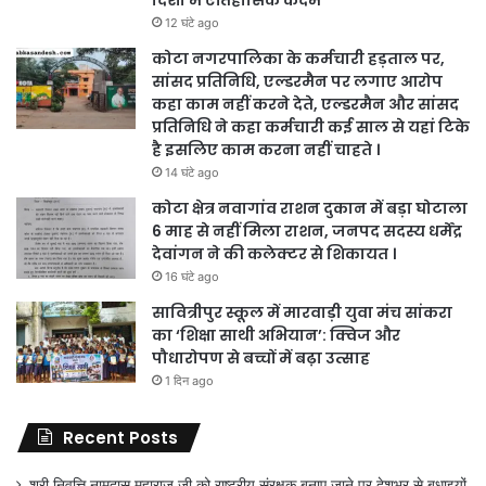
12 घंटे ago
कोटा नगरपालिका के कर्मचारी हड़ताल पर,
सांसद प्रतिनिधि, एल्डरमैन पर लगाए आरोप
कहा काम नहीं करने देते, एल्डरमैन और सांसद
प्रतिनिधि ने कहा कर्मचारी कई साल से यहां टिके
है इसलिए काम करना नहीं चाहते ।
14 घंटे ago
कोटा क्षेत्र नवागांव राशन दुकान में बड़ा घोटाला
6 माह से नहीं मिला राशन, जनपद सदस्य धर्मेंद्र
देवांगन ने की कलेक्टर से शिकायत ।
16 घंटे ago
सावित्रीपुर स्कूल में मारवाड़ी युवा मंच सांकरा
का ‘शिक्षा साथी अभियान’: क्विज और
पौधारोपण से बच्चों में बढ़ा उत्साह
1 दिन ago
Recent Posts
श्री निवृत्ति नामदास महाराज जी को राष्ट्रीय संरक्षक बनाए जाने पर देशभर से बधाइयों