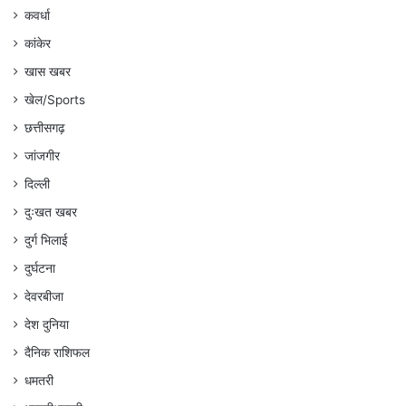
कवर्धा
कांकेर
खास खबर
खेल/Sports
छत्तीसगढ़
जांजगीर
दिल्ली
दुःखत खबर
दुर्ग भिलाई
दुर्घटना
देवरबीजा
देश दुनिया
दैनिक राशिफल
धमतरी