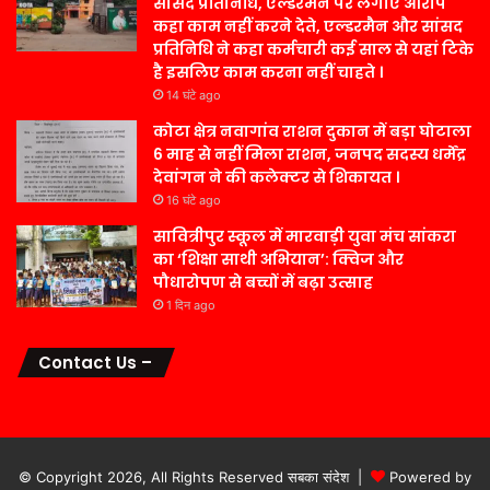
सांसद प्रतिनिधि, एल्डरमैन पर लगाए आरोप
कहा काम नहीं करने देते, एल्डरमैन और सांसद
प्रतिनिधि ने कहा कर्मचारी कई साल से यहां टिके
है इसलिए काम करना नहीं चाहते ।
14 घंटे ago
कोटा क्षेत्र नवागांव राशन दुकान में बड़ा घोटाला
6 माह से नहीं मिला राशन, जनपद सदस्य धर्मेंद्र
देवांगन ने की कलेक्टर से शिकायत ।
16 घंटे ago
सावित्रीपुर स्कूल में मारवाड़ी युवा मंच सांकरा
का ‘शिक्षा साथी अभियान’: क्विज और
पौधारोपण से बच्चों में बढ़ा उत्साह
1 दिन ago
Contact Us –
© Copyright 2026, All Rights Reserved सबका संदेश |
Powered by