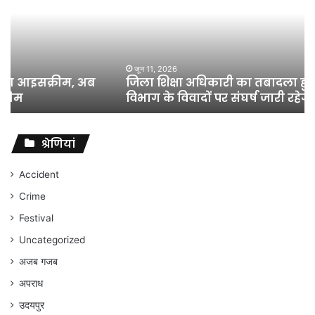
का
तबादला
हुआ,
लेकिन
शिक्षा
जून 11, 2026
जिला शिक्षा अधिकारी का तबादला हुआ, लेकिन शिक्षा
विभाग
विभाग के विवादों पर संघर्ष जारी रहेगा : अंकित गौरहा
के
विवादों
पर
संघर्ष
श्रेणियां
जारी
रहेगा
Accident
:
Crime
अंकित
गौरहा
Festival
Uncategorized
अजब गजब
अपराध
उदयपुर