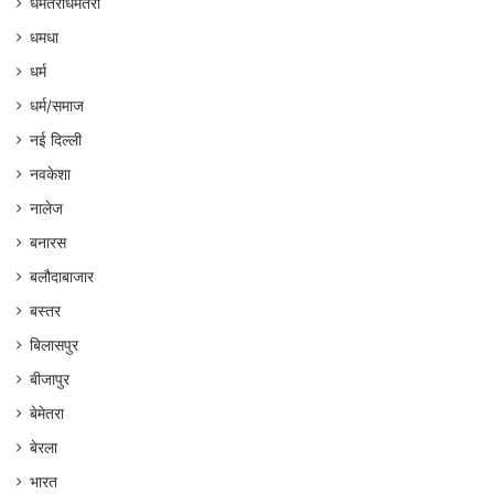
धमतरीधमतरी
धमधा
धर्म
धर्म/समाज
नई दिल्ली
नवकेशा
नालेज
बनारस
बलौदाबाजार
बस्तर
बिलासपुर
बीजापुर
बेमेतरा
बेरला
भारत