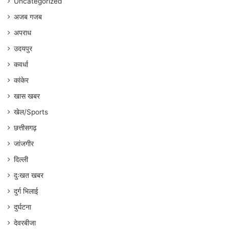
Uncategorized
अजब गजब
अपराध
उदयपुर
कवर्धा
कांकेर
खास खबर
खेल/Sports
छत्तीसगढ़
जांजगीर
दिल्ली
दुःखत खबर
दुर्ग भिलाई
दुर्घटना
देवरबीजा