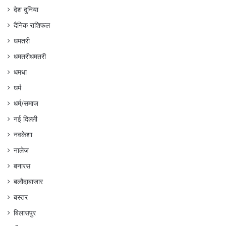
देश दुनिया
दैनिक राशिफल
धमतरी
धमतरीधमतरी
धमधा
धर्म
धर्म/समाज
नई दिल्ली
नवकेशा
नालेज
बनारस
बलौदाबाजार
बस्तर
बिलासपुर