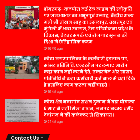
डोंगरगढ़–कटघोरा नई रेल लाइन की स्वीकृति
पर जनआभार का अभूतपूर्व उत्साह, केंद्रीय राज्य
मंत्री श्री तोखन साहू का उसलापुर, तखतपुर एवं
मुंगेली में भव्य स्वागत, रेल परियोजना प्रदेश के
विकास, बेहतर संपर्क एवं रोजगार सृजन की
दिशा में ऐतिहासिक कदम
16 घंटे ago
कोटा नगरपालिका के कर्मचारी हड़ताल पर,
सांसद प्रतिनिधि, एल्डरमैन पर लगाए आरोप
कहा काम नहीं करने देते, एल्डरमैन और सांसद
प्रतिनिधि ने कहा कर्मचारी कई साल से यहां टिके
है इसलिए काम करना नहीं चाहते ।
19 घंटे ago
कोटा क्षेत्र नवागांव राशन दुकान में बड़ा घोटाला
6 माह से नहीं मिला राशन, जनपद सदस्य धर्मेंद्र
देवांगन ने की कलेक्टर से शिकायत ।
21 घंटे ago
Contact Us –