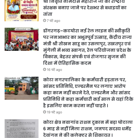
श्री निवृत्ति नामदास महाराज जी को राष्ट्रीय
संरक्षक बनाए जाने पर देशभर से बधाइयों का
तांता
7 घंटे ago
डोंगरगढ़–कटघोरा नई रेल लाइन की स्वीकृति
पर जनआभार का अभूतपूर्व उत्साह, केंद्रीय राज्य
मंत्री श्री तोखन साहू का उसलापुर, तखतपुर एवं
मुंगेली में भव्य स्वागत, रेल परियोजना प्रदेश के
विकास, बेहतर संपर्क एवं रोजगार सृजन की
दिशा में ऐतिहासिक कदम
16 घंटे ago
कोटा नगरपालिका के कर्मचारी हड़ताल पर,
सांसद प्रतिनिधि, एल्डरमैन पर लगाए आरोप
कहा काम नहीं करने देते, एल्डरमैन और सांसद
प्रतिनिधि ने कहा कर्मचारी कई साल से यहां टिके
है इसलिए काम करना नहीं चाहते ।
19 घंटे ago
कोटा क्षेत्र नवागांव राशन दुकान में बड़ा घोटाला
6 माह से नहीं मिला राशन, जनपद सदस्य धर्मेंद्र
देवांगन ने की कलेक्टर से शिकायत ।