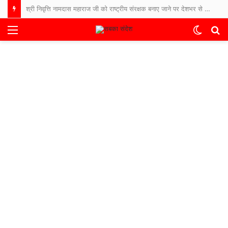
श्री निवृत्ति नामदास महाराज जी को राष्ट्रीय संरक्षक बनाए जाने पर देशभर से बधाइयों का तांता
Menu
Switch
S
skin
fo