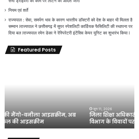
सभी ड्राईवरों को काम पर लौटने का आदेश जारी
नियम एवं शर्ते
राज्यपाल : सेवा, समर्पण भाव के कारण भारतीय डॉक्टरों को देश के बाहर भी मिलता है
सम्मान lराज्यपाल ने छत्तीसगढ़ में सुपर स्पेशलिटी कार्डियक फैसिलिटी की स्थापना पर
दिया बल lराज्यपाल रमेन डेका ने रेस्पिरेटरी इंटेंसिव केयर यूनिट का शुभारंभ किया l
Featured Posts
जिला
शिक्षा
अधिकारी
का
तबादला
हुआ,
लेकिन
शिक्षा
जून 11, 2026
जिला शिक्षा अधिकारी का तबादला हुआ, लेकिन शिक्षा
विभाग
विभाग के विवादों पर संघर्ष जारी रहेगा : अंकित गौरहा
के
विवादों
पर