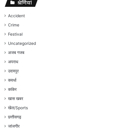
संघर्ष
श्रेणियां
जारी
रहेगा
Accident
:
Crime
अंकित
गौरहा
Festival
Uncategorized
अजब गजब
अपराध
उदयपुर
कवर्धा
कांकेर
खास खबर
खेल/Sports
छत्तीसगढ़
जांजगीर