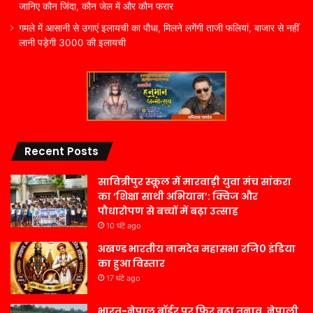
जानिए कौन जिंदा, कौन जेल में और कौन फरार
गमले में आसानी से उगाएं इलायची का पौधा, मिलने लगेंगी ताजी फलियां, बाजार से नहीं
लानी पड़ेगी 3000 की इलायची
Recent Posts
सावित्रीपुर स्कूल में मारवाड़ी युवा मंच सांकरा
का ‘शिक्षा साथी अभियान’: क्विज और
पौधारोपण से बच्चों में बढ़ा उत्साह
10 घंटे ago
अखण्ड भारतीय नामदेव महासभा रजि0 इंडिया
का हुआ विस्तार
17 घंटे ago
भारत-नेपाल बॉर्डर पर फिर बढ़ा तनाव, नेपाली