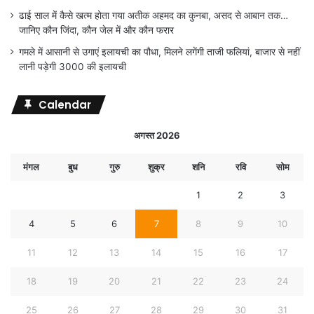
ढाई साल में कैसे खत्म होता गया अतीक अहमद का कुनबा, असद से आबान तक…
जानिए कौन जिंदा, कौन जेल में और कौन फरार
गमले में आसानी से उगाएं इलायची का पौधा, मिलने लगेंगी ताजी फलियां, बाजार से नहीं
लानी पड़ेगी 3000 की इलायची
Calendar
अगस्त 2026
मंगल
बुध
गुरु
शुक्र
शनि
रवि
सोम
1
2
3
4
5
6
7
8
9
10
11
12
13
14
15
16
17
18
19
20
21
22
23
24
25
26
27
28
29
30
31