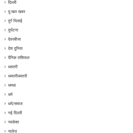
दिल्ली
दुःखत खबर
दुर्ग भिलाई
दुर्घटना
देवरबीजा
देश दुनिया
दैनिक राशिफल
धमतरी
धमतरीधमतरी
धमधा
धर्म
धर्म/समाज
नई दिल्ली
नवकेशा
नालेज