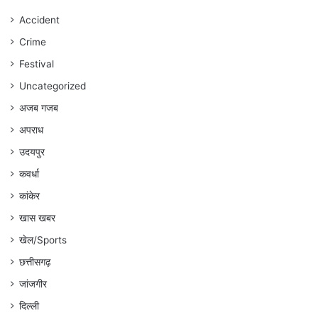
जारी
रहेगा
Accident
:
Crime
अंकित
गौरहा
Festival
Uncategorized
अजब गजब
अपराध
उदयपुर
कवर्धा
कांकेर
खास खबर
खेल/Sports
छत्तीसगढ़
जांजगीर
दिल्ली