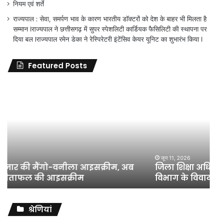
नियम एवं शर्ते
राज्यपाल : सेवा, समर्पण भाव के कारण भारतीय डॉक्टरों को देश के बाहर भी मिलता है
सम्मान lराज्यपाल ने छत्तीसगढ़ में सुपर स्पेशलिटी कार्डियक फैसिलिटी की स्थापना पर
दिया बल lराज्यपाल रमेन डेका ने रेस्पिरेटरी इंटेंसिव केयर यूनिट का शुभारंभ किया l
Featured Posts
जिला
शिक्षा
अधिकारी
का
तबादला
हुआ,
लेकिन
शिक्षा
जून 11, 2026
जिला शिक्षा अधिकारी का तबादला हुआ, लेकिन शिक्षा
विभाग
विभाग के विवादों पर संघर्ष जारी रहेगा : अंकित गौरहा
के
विवादों
पर
संघर्ष
श्रेणियां