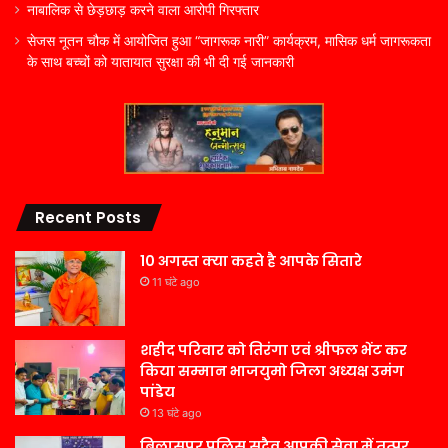
नाबालिक से छेड़छाड़ करने वाला आरोपी गिरफ्तार
सेजस नूतन चौक में आयोजित हुआ “जागरूक नारी” कार्यक्रम, मासिक धर्म जागरूकता
के साथ बच्चों को यातायात सुरक्षा की भी दी गई जानकारी
Recent Posts
10 अगस्त क्या कहते है आपके सितारे
11 घंटे ago
शहीद परिवार को तिरंगा एवं श्रीफल भेंट कर
किया सम्मान भाजयुमो जिला अध्यक्ष उमंग
पांडेय
13 घंटे ago
बिलासपुर पुलिस सदैव आपकी सेवा में तत्पर,