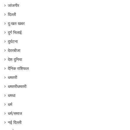
जांजगीर
दिल्ली
दुःखत खबर
दुर्ग भिलाई
दुर्घटना
देवरबीजा
देश दुनिया
दैनिक राशिफल
धमतरी
धमतरीधमतरी
धमधा
धर्म
धर्म/समाज
नई दिल्ली