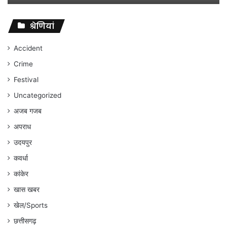
विवादों
पर
संघर्ष
श्रेणियां
जारी
रहेगा
Accident
:
Crime
अंकित
गौरहा
Festival
Uncategorized
अजब गजब
अपराध
उदयपुर
कवर्धा
कांकेर
खास खबर
खेल/Sports
छत्तीसगढ़