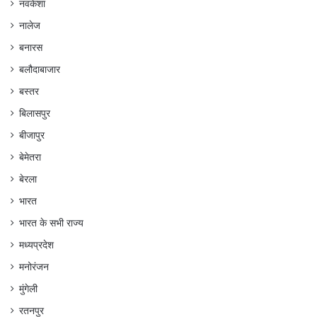
नवकेशा
नालेज
बनारस
बलौदाबाजार
बस्तर
बिलासपुर
बीजापुर
बेमेतरा
बेरला
भारत
भारत के सभी राज्य
मध्यप्रदेश
मनोरंजन
मुंगेली
रतनपुर