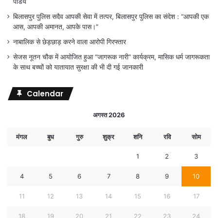
पांडेय
बिलासपुर पुलिस सदैव आपकी सेवा में तत्पर, बिलासपुर पुलिस का संदेश : “आपकी एक
आस, आपकी अमानत, आपके पास।”
नाबालिक से छेड़छाड़ करने वाला आरोपी गिरफ्तार
सेजस नूतन चौक में आयोजित हुआ “जागरूक नारी” कार्यक्रम, मासिक धर्म जागरूकता
के साथ बच्चों को यातायात सुरक्षा की भी दी गई जानकारी
Calendar
अगस्त 2026
मंगल
बुध
गुरु
शुक्र
शनि
रवि
सोम
1
2
3
4
5
6
7
8
9
10
11
12
13
14
15
16
17
18
19
20
21
22
23
24