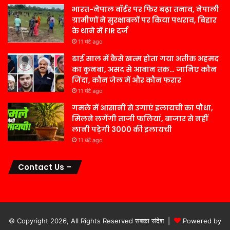
भारत-नेपाल बॉर्डर पर फिर बढ़ा तनाव, नेपाली
ग्रामीणों ने सुरक्षाबलों पर किया पथराव, बिहार
के थाने में FIR दर्ज
11 घंटे ago
ढाई साल में कैसे खत्म होता गया अतीक अहमद
का कुनबा, असद से आबान तक… जानिए कौन
जिंदा, कौन जेल में और कौन फरार
11 घंटे ago
गमले में आसानी से उगाएं इलायची का पौधा,
मिलने लगेंगी ताजी फलियां, बाजार से नहीं
लानी पड़ेगी 3000 की इलायची
11 घंटे ago
Contact Us –
© Copyright 2026, All Rights Reserved सबका संदेश |
Powered by