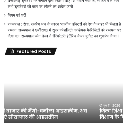
छत्तीसगढ़ ड्राईवर महासंगठन द्वारा स्टेरिंग छोड़ों अभियान स्थगित, संगठन में शामिल
सभी ड्राईवरों को काम पर लौटने का आदेश जारी
नियम एवं शर्ते
राज्यपाल : सेवा, समर्पण भाव के कारण भारतीय डॉक्टरों को देश के बाहर भी मिलता है
सम्मान lराज्यपाल ने छत्तीसगढ़ में सुपर स्पेशलिटी कार्डियक फैसिलिटी की स्थापना पर
दिया बल lराज्यपाल रमेन डेका ने रेस्पिरेटरी इंटेंसिव केयर यूनिट का शुभारंभ किया l
Featured Posts
जिला
शिक्षा
अधिकारी
का
तबादला
हुआ,
लेकिन
शिक्षा
जून 11, 2026
जिला शिक्षा अधिकारी का तबादला हुआ, लेकिन शिक्षा
विभाग
विभाग के विवादों पर संघर्ष जारी रहेगा : अंकित गौरहा
के
विवादों