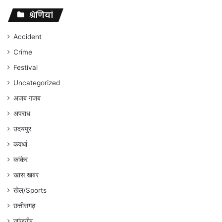
पर
संघर्ष
श्रेणियां
जारी
रहेगा
Accident
:
Crime
अंकित
गौरहा
Festival
Uncategorized
अजब गजब
अपराध
उदयपुर
कवर्धा
कांकेर
खास खबर
खेल/Sports
छत्तीसगढ़
जांजगीर