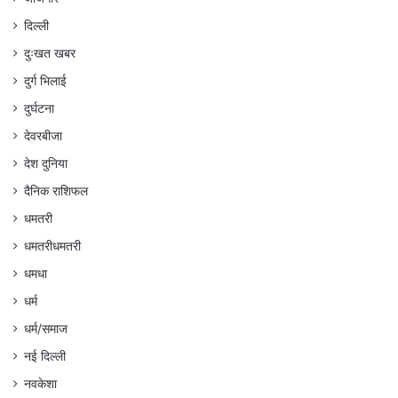
दिल्ली
दुःखत खबर
दुर्ग भिलाई
दुर्घटना
देवरबीजा
देश दुनिया
दैनिक राशिफल
धमतरी
धमतरीधमतरी
धमधा
धर्म
धर्म/समाज
नई दिल्ली
नवकेशा