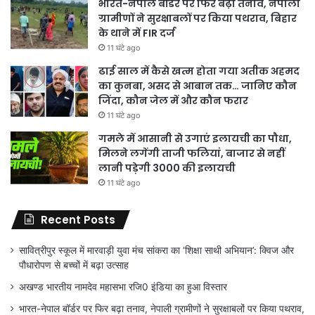
भारत-नेपाल बॉर्डर पर फिर बढ़ा तनाव, नेपाली
ग्रामीणों ने सुरक्षाबलों पर किया पथराव, बिहार
के थाने में FIR दर्ज
11 घंटे ago
ढाई साल में कैसे खत्म होता गया अतीक अहमद
का कुनबा, असद से आबान तक… जानिए कौन
जिंदा, कौन जेल में और कौन फरार
11 घंटे ago
गमले में आसानी से उगाएं इलायची का पौधा,
मिलने लगेंगी ताजी फलियां, बाजार से नहीं
लानी पड़ेगी 3000 की इलायची
11 घंटे ago
Recent Posts
सावित्रीपुर स्कूल में मारवाड़ी युवा मंच सांकरा का ‘शिक्षा साथी अभियान’: क्विज और
पौधारोपण से बच्चों में बढ़ा उत्साह
अखण्ड भारतीय नामदेव महासभा रजि0 इंडिया का हुआ विस्तार
भारत-नेपाल बॉर्डर पर फिर बढ़ा तनाव, नेपाली ग्रामीणों ने सुरक्षाबलों पर किया पथराव,