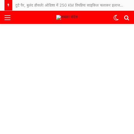
टूटे पैर, बुलंद हौसले! ओडिशा में 250 KM तिपहिया साइकिल चलाकर इलाज कराने अस्पताल पहुंचे 65 साल के बुजुर्ग
Menu
Switch
S
skin
fo