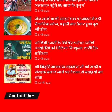
तिपहिया साइकिल चलाकर इलाज कराने
अस्पताल पहुंचे 65 साल के बुजुर्ग
6 घंटे ago
रोज खाने वाली अरहर दाल पर भारत में बड़ी
वैज्ञानिक खोज, पहली बार तैयार हुआ पूरा
जीनोम
6 घंटे ago
अग्निवीर भर्ती के लिखित परीक्षा उत्तीर्ण
अभ्यर्थियों को मिलेगा निःशुल्क शारीरिक
प्रशिक्षण
9 घंटे ago
श्री निवृत्ति नामदास महाराज जी को राष्ट्रीय
संरक्षक बनाए जाने पर देशभर से बधाइयों का
तांता
13 घंटे ago
Contact Us –