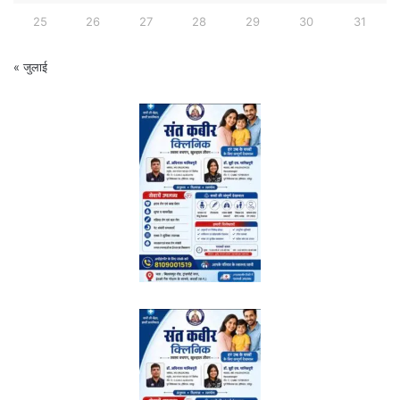
25
26
27
28
29
30
31
« जुलाई