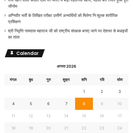
रोज खाने वाली अरहर दाल पर भारत में बड़ी वैज्ञानिक खोज, पहली बार तैयार हुआ पूरा
जीनोम
अग्निवीर भर्ती के लिखित परीक्षा उत्तीर्ण अभ्यर्थियों को मिलेगा निःशुल्क शारीरिक
प्रशिक्षण
श्री निवृत्ति नामदास महाराज जी को राष्ट्रीय संरक्षक बनाए जाने पर देशभर से बधाइयों
का तांता
Calendar
अगस्त 2026
मंगल
बुध
गुरु
शुक्र
शनि
रवि
सोम
1
2
3
4
5
6
7
8
9
10
11
12
13
14
15
16
17
18
19
20
21
22
23
24