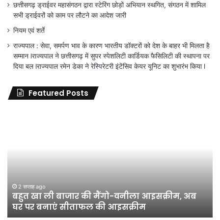
छत्तीसगढ़ ड्राईवर महासंगठन द्वारा स्टेरिंग छोड़ों अभियान स्थगित, संगठन में शामिल
सभी ड्राईवरों को काम पर लौटने का आदेश जारी
नियम एवं शर्ते
राज्यपाल : सेवा, समर्पण भाव के कारण भारतीय डॉक्टरों को देश के बाहर भी मिलता है
सम्मान lराज्यपाल ने छत्तीसगढ़ में सुपर स्पेशलिटी कार्डियक फैसिलिटी की स्थापना पर
दिया बल lराज्यपाल रमेन डेका ने रेस्पिरेटरी इंटेंसिव केयर यूनिट का शुभारंभ किया l
Featured Posts
जिला
शिक्षा
अधिकारी
का
तबादला
हुआ,
लेकिन
शिक्षा
जून 11, 2026
जिला शिक्षा अधिकारी का तबादला हुआ, लेकिन शिक्षा
विभाग
विभाग के विवादों पर संघर्ष जारी रहेगा : अंकित गौरहा
के
विवादों