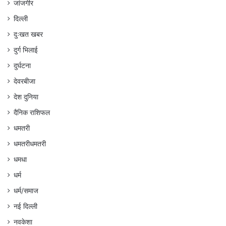
जांजगीर
दिल्ली
दुःखत खबर
दुर्ग भिलाई
दुर्घटना
देवरबीजा
देश दुनिया
दैनिक राशिफल
धमतरी
धमतरीधमतरी
धमधा
धर्म
धर्म/समाज
नई दिल्ली
नवकेशा