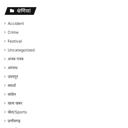
पर
संघर्ष
श्रेणियां
जारी
रहेगा
Accident
:
Crime
अंकित
गौरहा
Festival
Uncategorized
अजब गजब
अपराध
उदयपुर
कवर्धा
कांकेर
खास खबर
खेल/Sports
छत्तीसगढ़