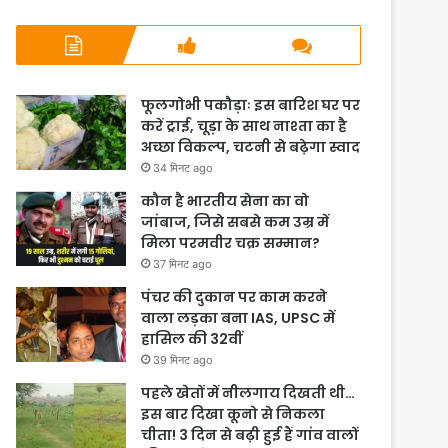
फूलगोभी पकौड़ाः इस बारिश घर पर
करें ट्राई, चूड़ा के साथ नाश्ता का है
अच्छा विकल्प, चटनी से बढ़ेगा स्वाद
34 मिनट ago
कौन है भारतीय सेना का वो
जांबाज, जिसे सबसे कम उम्र में
मिला परमवीर चक्र सम्मान?
37 मिनट ago
पंचर की दुकान पर काम करने
वाला लड़का बना IAS, UPSC में
हासिल की 32वीं
39 मिनट ago
पहले खेतों में नीलगाय दिखती थी…
इस बार दिखा कूनो से निकला
चीता! 3 दिन से बढ़ी हुई हैं गांव वालों