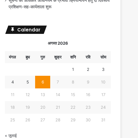
सूचना का अधिकार अधिनियम के प्रभावी क्रियान्वयन हेतु दो दिवसीय
प्रशिक्षण-सह-कार्यशाला शुरू
Calendar
अगस्त 2026
मंगल
बुध
गुरु
शुक्र
शनि
रवि
सोम
1
2
3
4
5
6
7
8
9
10
11
12
13
14
15
16
17
18
19
20
21
22
23
24
25
26
27
28
29
30
31
« जुलाई