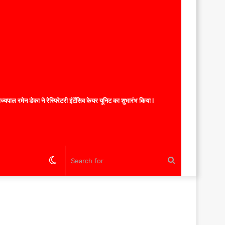
यपाल रमेन डेका ने रेस्पिरेटरी इंटेंसिव केयर यूनिट का शुभारंभ किया l
Switch
Search
skin
for