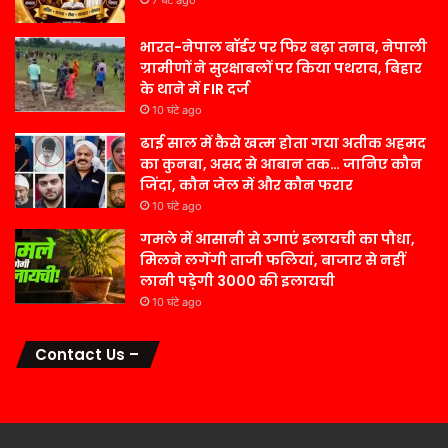
भारत-नेपाल बॉर्डर पर फिर बढ़ा तनाव, नेपाली
ग्रामीणों ने सुरक्षाबलों पर किया पथराव, बिहार
के थाने में FIR दर्ज
10 घंटे ago
ढाई साल में कैसे खत्म होता गया अतीक अहमद
का कुनबा, असद से आबान तक… जानिए कौन
जिंदा, कौन जेल में और कौन फरार
10 घंटे ago
गमले में आसानी से उगाएं इलायची का पौधा,
मिलने लगेंगी ताजी फलियां, बाजार से नहीं
लानी पड़ेगी 3000 की इलायची
10 घंटे ago
Contact Us –