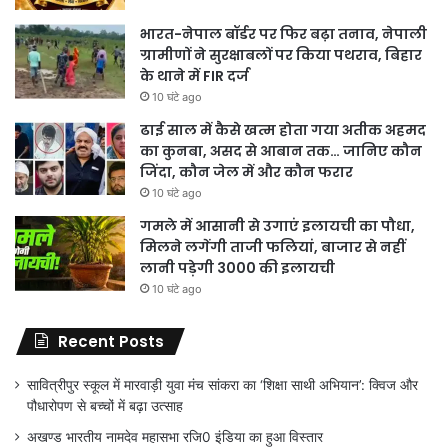
भारत-नेपाल बॉर्डर पर फिर बढ़ा तनाव, नेपाली
ग्रामीणों ने सुरक्षाबलों पर किया पथराव, बिहार
के थाने में FIR दर्ज
10 घंटे ago
ढाई साल में कैसे खत्म होता गया अतीक अहमद
का कुनबा, असद से आबान तक… जानिए कौन
जिंदा, कौन जेल में और कौन फरार
10 घंटे ago
गमले में आसानी से उगाएं इलायची का पौधा,
मिलने लगेंगी ताजी फलियां, बाजार से नहीं
लानी पड़ेगी 3000 की इलायची
10 घंटे ago
Recent Posts
सावित्रीपुर स्कूल में मारवाड़ी युवा मंच सांकरा का ‘शिक्षा साथी अभियान’: क्विज और
पौधारोपण से बच्चों में बढ़ा उत्साह
अखण्ड भारतीय नामदेव महासभा रजि0 इंडिया का हुआ विस्तार