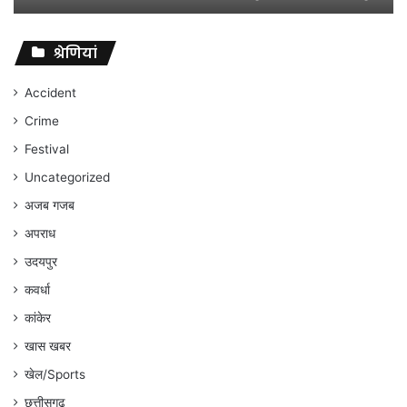
विवादों
पर
संघर्ष
श्रेणियां
जारी
रहेगा
Accident
:
Crime
अंकित
गौरहा
Festival
Uncategorized
अजब गजब
अपराध
उदयपुर
कवर्धा
कांकेर
खास खबर
खेल/Sports
छत्तीसगढ़