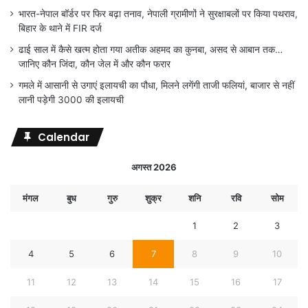
भारत-नेपाल बॉर्डर पर फिर बढ़ा तनाव, नेपाली ग्रामीणों ने सुरक्षाबलों पर किया पथराव,
बिहार के थाने में FIR दर्ज
ढाई साल में कैसे खत्म होता गया अतीक अहमद का कुनबा, असद से आबान तक…
जानिए कौन जिंदा, कौन जेल में और कौन फरार
गमले में आसानी से उगाएं इलायची का पौधा, मिलने लगेंगी ताजी फलियां, बाजार से नहीं
लानी पड़ेगी 3000 की इलायची
Calendar
अगस्त 2026
मंगल
बुध
गुरु
शुक्र
शनि
रवि
सोम
1
2
3
4
5
6
7
8
9
10
11
12
13
14
15
16
17