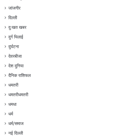
जांजगीर
दिल्ली
दुःखत खबर
दुर्ग भिलाई
दुर्घटना
देवरबीजा
देश दुनिया
दैनिक राशिफल
धमतरी
धमतरीधमतरी
धमधा
धर्म
धर्म/समाज
नई दिल्ली