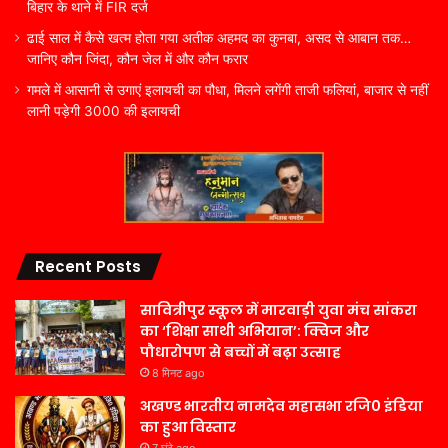
बिहार के थाने में FIR दर्ज
ढाई साल में कैसे खत्म होता गया अतीक अहमद का कुनबा, असद से आबान तक…
जानिए कौन जिंदा, कौन जेल में और कौन फरार
गमले में आसानी से उगाएं इलायची का पौधा, मिलने लगेंगी ताजी फलियां, बाजार से नहीं
लानी पड़ेगी 3000 की इलायची
Recent Posts
सावित्रीपुर स्कूल में मारवाड़ी युवा मंच सांकरा
का ‘शिक्षा साथी अभियान’: क्विज और
पौधारोपण से बच्चों में बढ़ा उत्साह
8 मिनट ago
अखण्ड भारतीय नामदेव महासभा रजि0 इंडिया
का हुआ विस्तार
7 घंटे ago