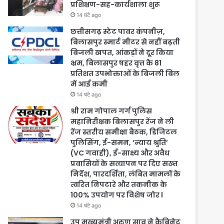
प्रशिक्षण-सह-कार्यशाला शुरू
14 घंटे ago
छत्तीसगढ़ स्टेट पावर कंपनीज़,
बिलासपुर स्मार्ट मीटर से नहीं बढ़ती
बिजली खपत, आंकड़ों ने दूर किया
भ्रम, बिलासपुर षहर वृत्त केे 81
प्रतिशत उपभोक्ताओं के बिजली बिल
में आई कमी
14 घंटे ago
श्री राम गोपाल गर्ग पुलिस
महानिरीक्षक बिलासपुर रेंज ने ली
रेंज स्तरीय समीक्षा बैठक, डिजिटल
पुलिसिंग, ई-समन, ‘न्याय श्रुति’
(VC गवाही), ई-साक्ष्य और अवैध
प्रवासियों के सत्यापन पर दिए सख्त
निर्देश, पारदर्शिता, लंबित मामलों के
त्वरित निपटारे और तकनीक के
100% उपयोग पर विशेष जोर l
14 घंटे ago
उप मुख्यमंत्री अरुण साव ने कैबिनेट