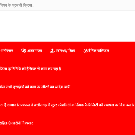
म के प्रभावी क्रियान्वयन हेतु दो दिवसीय प्रशिक्षण-सह-कार्यशाला शुरू
मनोरंजन
अजब गजब
स्वास्थ्य/ शिक्षा
दैनिक राशिफल
िला प्रतिनिधि की हैसियत से काम कर रहा है
 शामिल सभी ड्राईवरों को काम पर लौटने का आदेश जारी
 है सम्मान lराज्यपाल ने छत्तीसगढ़ में सुपर स्पेशलिटी कार्डियक फैसिलिटी की स्थापना पर दिया बल lराज्
सहित दो आरोपी गिरफ्तार