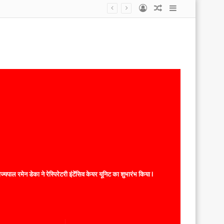
Log
Random
Sidebar
In
Article
यपाल रमेन डेका ने रेस्पिरेटरी इंटेंसिव केयर यूनिट का शुभारंभ किया l