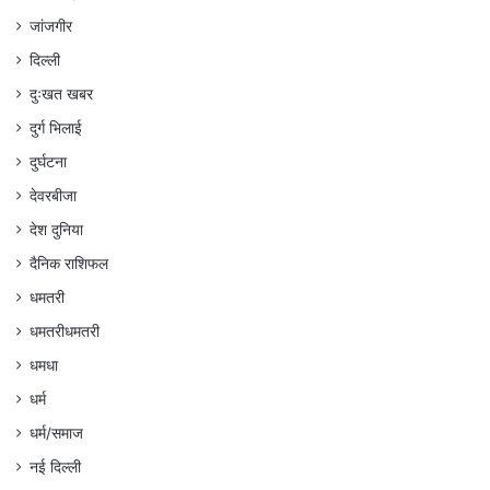
जांजगीर
दिल्ली
दुःखत खबर
दुर्ग भिलाई
दुर्घटना
देवरबीजा
देश दुनिया
दैनिक राशिफल
धमतरी
धमतरीधमतरी
धमधा
धर्म
धर्म/समाज
नई दिल्ली