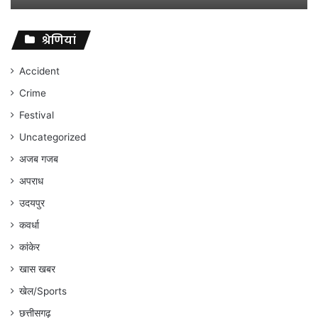
विवादों
पर
संघर्ष
श्रेणियां
जारी
रहेगा
Accident
:
Crime
अंकित
गौरहा
Festival
Uncategorized
अजब गजब
अपराध
उदयपुर
कवर्धा
कांकेर
खास खबर
खेल/Sports
छत्तीसगढ़