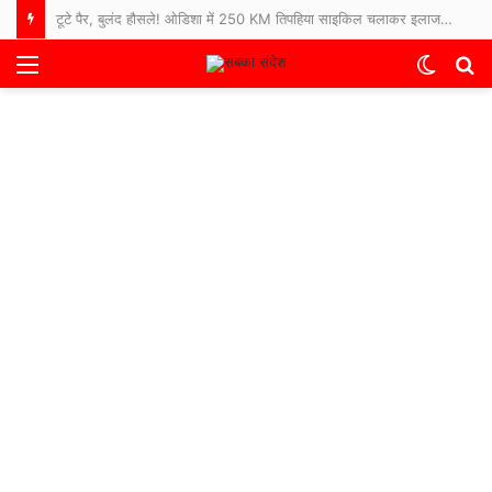
टूटे पैर, बुलंद हौसले! ओडिशा में 250 KM तिपहिया साइकिल चलाकर इलाज कराने अस्पताल पहुंचे 65 साल के बुजुर्ग
Menu
Switch
S
skin
fo