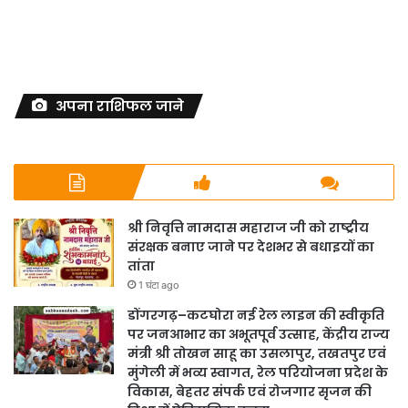
अपना राशिफल जाने
श्री निवृत्ति नामदास महाराज जी को राष्ट्रीय
संरक्षक बनाए जाने पर देशभर से बधाइयों का
तांता
1 घंटा ago
डोंगरगढ़–कटघोरा नई रेल लाइन की स्वीकृति
पर जनआभार का अभूतपूर्व उत्साह, केंद्रीय राज्य
मंत्री श्री तोखन साहू का उसलापुर, तखतपुर एवं
मुंगेली में भव्य स्वागत, रेल परियोजना प्रदेश के
विकास, बेहतर संपर्क एवं रोजगार सृजन की