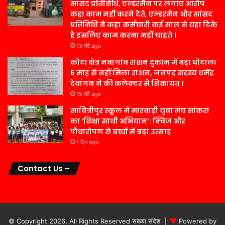
सांसद प्रतिनिधि, एल्डरमैन पर लगाए आरोप
कहा काम नहीं करने देते, एल्डरमैन और सांसद
प्रतिनिधि ने कहा कर्मचारी कई साल से यहां टिके
है इसलिए काम करना नहीं चाहते ।
13 घंटे ago
कोटा क्षेत्र नवागांव राशन दुकान में बड़ा घोटाला
6 माह से नहीं मिला राशन, जनपद सदस्य धर्मेंद्र
देवांगन ने की कलेक्टर से शिकायत ।
15 घंटे ago
सावित्रीपुर स्कूल में मारवाड़ी युवा मंच सांकरा
का ‘शिक्षा साथी अभियान’: क्विज और
पौधारोपण से बच्चों में बढ़ा उत्साह
1 दिन ago
Contact Us –
© Copyright 2026, All Rights Reserved सबका संदेश |
Powered by