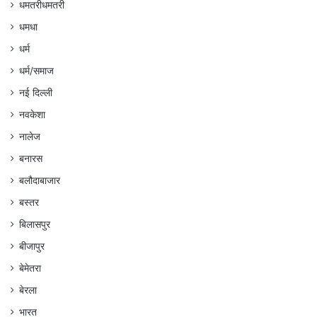
धमतरीधमतरी
धमधा
धर्म
धर्म/समाज
नई दिल्ली
नवकेशा
नालेज
बनारस
बलौदाबाजार
बस्तर
बिलासपुर
बीजापुर
बेमेतरा
बेरला
भारत