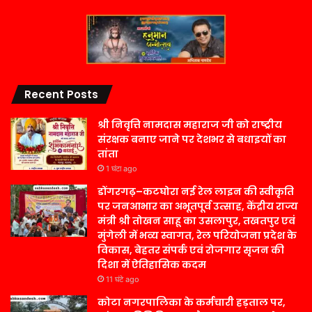
Recent Posts
श्री निवृत्ति नामदास महाराज जी को राष्ट्रीय
संरक्षक बनाए जाने पर देशभर से बधाइयों का
तांता
1 घंटा ago
डोंगरगढ़–कटघोरा नई रेल लाइन की स्वीकृति
पर जनआभार का अभूतपूर्व उत्साह, केंद्रीय राज्य
मंत्री श्री तोखन साहू का उसलापुर, तखतपुर एवं
मुंगेली में भव्य स्वागत, रेल परियोजना प्रदेश के
विकास, बेहतर संपर्क एवं रोजगार सृजन की
दिशा में ऐतिहासिक कदम
11 घंटे ago
कोटा नगरपालिका के कर्मचारी हड़ताल पर,