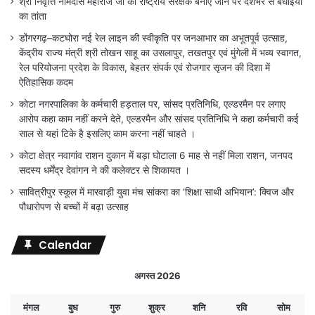
श्री निवृत्ति नामदास महाराज जी को राष्ट्रीय संरक्षक बनाए जाने पर देशभर से बधाइयों
का तांता
डोंगरगढ़–कटघोरा नई रेल लाइन की स्वीकृति पर जनआभार का अभूतपूर्व उत्साह,
केंद्रीय राज्य मंत्री श्री तोखन साहू का उसलापुर, तखतपुर एवं मुंगेली में भव्य स्वागत,
रेल परियोजना प्रदेश के विकास, बेहतर संपर्क एवं रोजगार सृजन की दिशा में
ऐतिहासिक कदम
कोटा नगरपालिका के कर्मचारी हड़ताल पर, सांसद प्रतिनिधि, एल्डरमैन पर लगाए
आरोप कहा काम नहीं करने देते, एल्डरमैन और सांसद प्रतिनिधि ने कहा कर्मचारी कई
साल से यहां टिके है इसलिए काम करना नहीं चाहते ।
कोटा क्षेत्र नवागांव राशन दुकान में बड़ा घोटाला 6 माह से नहीं मिला राशन, जनपद
सदस्य धर्मेंद्र देवांगन ने की कलेक्टर से शिकायत ।
सावित्रीपुर स्कूल में मारवाड़ी युवा मंच सांकरा का ‘शिक्षा साथी अभियान’: क्विज और
पौधारोपण से बच्चों में बढ़ा उत्साह
Calendar
अगस्त 2026
मंगल
बुध
गुरु
शुक्र
शनि
रवि
सोम