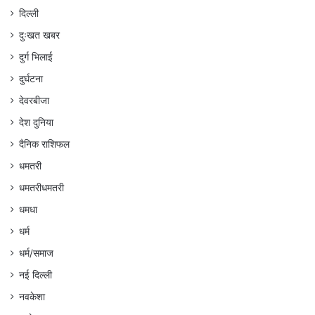
दिल्ली
दुःखत खबर
दुर्ग भिलाई
दुर्घटना
देवरबीजा
देश दुनिया
दैनिक राशिफल
धमतरी
धमतरीधमतरी
धमधा
धर्म
धर्म/समाज
नई दिल्ली
नवकेशा