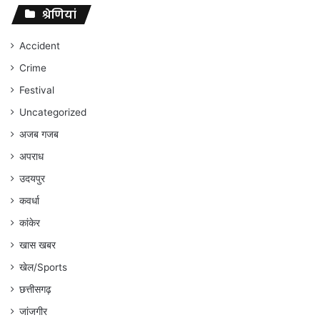
संघर्ष
श्रेणियां
जारी
रहेगा
Accident
:
Crime
अंकित
गौरहा
Festival
Uncategorized
अजब गजब
अपराध
उदयपुर
कवर्धा
कांकेर
खास खबर
खेल/Sports
छत्तीसगढ़
जांजगीर