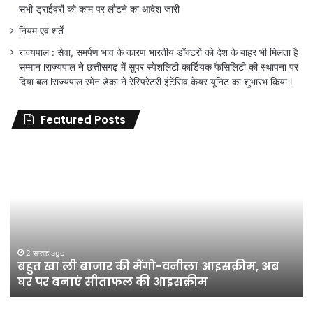
सभी ड्राईवरों को काम पर लौटने का आदेश जारी
नियम एवं शर्ते
राज्यपाल : सेवा, समर्पण भाव के कारण भारतीय डॉक्टरों को देश के बाहर भी मिलता है
सम्मान lराज्यपाल ने छत्तीसगढ़ में सुपर स्पेशलिटी कार्डियक फैसिलिटी की स्थापना पर
दिया बल lराज्यपाल रमेन डेका ने रेस्पिरेटरी इंटेंसिव केयर यूनिट का शुभारंभ किया l
Featured Posts
जिला
शिक्षा
अधिकारी
का
तबादला
हुआ,
लेकिन
शिक्षा
जून 11, 2026
जिला शिक्षा अधिकारी का तबादला हुआ, लेकिन शिक्षा
विभाग
विभाग के विवादों पर संघर्ष जारी रहेगा : अंकित गौरहा
के
विवादों
पर