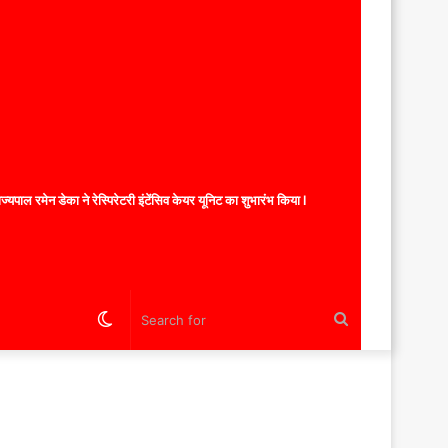
यपाल रमेन डेका ने रेस्पिरेटरी इंटेंसिव केयर यूनिट का शुभारंभ किया l
Switch
Search
skin
for