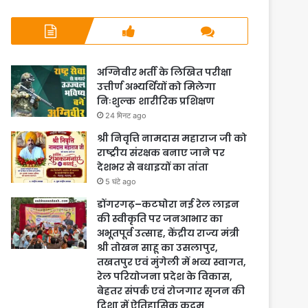
अग्निवीर भर्ती के लिखित परीक्षा
उत्तीर्ण अभ्यर्थियों को मिलेगा
निःशुल्क शारीरिक प्रशिक्षण
24 मिनट ago
श्री निवृत्ति नामदास महाराज जी को
राष्ट्रीय संरक्षक बनाए जाने पर
देशभर से बधाइयों का तांता
5 घंटे ago
डोंगरगढ़–कटघोरा नई रेल लाइन
की स्वीकृति पर जनआभार का
अभूतपूर्व उत्साह, केंद्रीय राज्य मंत्री
श्री तोखन साहू का उसलापुर,
तखतपुर एवं मुंगेली में भव्य स्वागत,
रेल परियोजना प्रदेश के विकास,
बेहतर संपर्क एवं रोजगार सृजन की
दिशा में ऐतिहासिक कदम