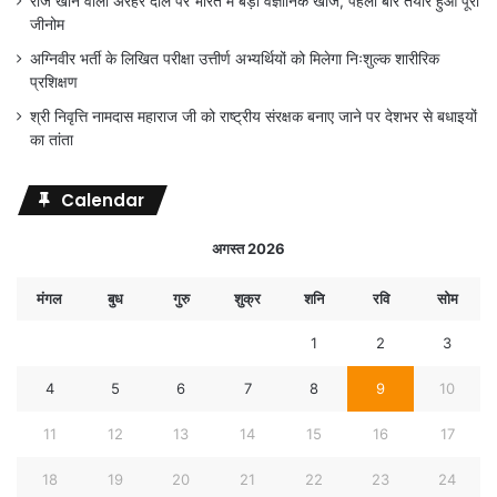
रोज खाने वाली अरहर दाल पर भारत में बड़ी वैज्ञानिक खोज, पहली बार तैयार हुआ पूरा
जीनोम
अग्निवीर भर्ती के लिखित परीक्षा उत्तीर्ण अभ्यर्थियों को मिलेगा निःशुल्क शारीरिक
प्रशिक्षण
श्री निवृत्ति नामदास महाराज जी को राष्ट्रीय संरक्षक बनाए जाने पर देशभर से बधाइयों
का तांता
Calendar
अगस्त 2026
मंगल
बुध
गुरु
शुक्र
शनि
रवि
सोम
1
2
3
4
5
6
7
8
9
10
11
12
13
14
15
16
17
18
19
20
21
22
23
24