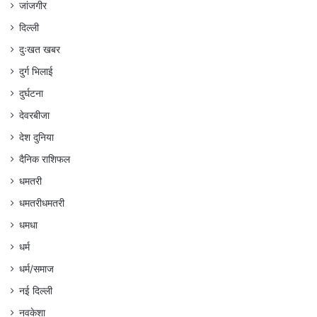
जांजगीर
दिल्ली
दुःखत खबर
दुर्ग भिलाई
दुर्घटना
देवरबीजा
देश दुनिया
दैनिक राशिफल
धमतरी
धमतरीधमतरी
धमधा
धर्म
धर्म/समाज
नई दिल्ली
नवकेशा