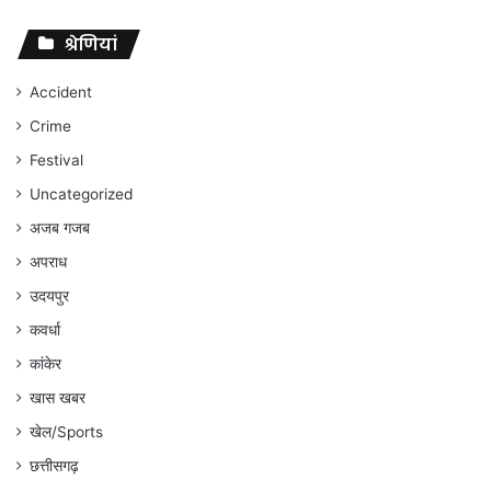
पर
संघर्ष
श्रेणियां
जारी
रहेगा
Accident
:
Crime
अंकित
गौरहा
Festival
Uncategorized
अजब गजब
अपराध
उदयपुर
कवर्धा
कांकेर
खास खबर
खेल/Sports
छत्तीसगढ़