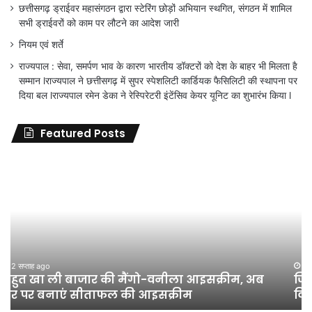
छत्तीसगढ़ ड्राईवर महासंगठन द्वारा स्टेरिंग छोड़ों अभियान स्थगित, संगठन में शामिल
सभी ड्राईवरों को काम पर लौटने का आदेश जारी
नियम एवं शर्ते
राज्यपाल : सेवा, समर्पण भाव के कारण भारतीय डॉक्टरों को देश के बाहर भी मिलता है
सम्मान lराज्यपाल ने छत्तीसगढ़ में सुपर स्पेशलिटी कार्डियक फैसिलिटी की स्थापना पर
दिया बल lराज्यपाल रमेन डेका ने रेस्पिरेटरी इंटेंसिव केयर यूनिट का शुभारंभ किया l
Featured Posts
जिला
शिक्षा
अधिकारी
का
तबादला
हुआ,
लेकिन
शिक्षा
जून 11, 2026
जिला शिक्षा अधिकारी का तबादला हुआ, लेकिन शिक्षा
विभाग
विभाग के विवादों पर संघर्ष जारी रहेगा : अंकित गौरहा
के
विवादों