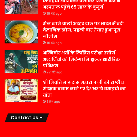
तिपहिया साइकिल चलाकर इलाज कराने
अस्पताल पहुंचे 65 साल के बुजुर्ग
19 घंटे ago
रोज खाने वाली अरहर दाल पर भारत में बड़ी
वैज्ञानिक खोज, पहली बार तैयार हुआ पूरा
जीनोम
19 घंटे ago
अग्निवीर भर्ती के लिखित परीक्षा उत्तीर्ण
अभ्यर्थियों को मिलेगा निःशुल्क शारीरिक
प्रशिक्षण
22 घंटे ago
श्री निवृत्ति नामदास महाराज जी को राष्ट्रीय
संरक्षक बनाए जाने पर देशभर से बधाइयों का
तांता
1 दिन ago
Contact Us –