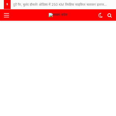
टूटे पैर, बुलंद हौसले! ओडिशा में 250 KM तिपहिया साइकिल चलाकर इलाज कराने अस्पताल पहुंचे 65 साल के बुजुर्ग
Menu
Switch
S
skin
fo