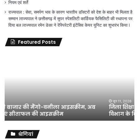
नियम एवं शर्ते
राज्यपाल : सेवा, समर्पण भाव के कारण भारतीय डॉक्टरों को देश के बाहर भी मिलता है
सम्मान lराज्यपाल ने छत्तीसगढ़ में सुपर स्पेशलिटी कार्डियक फैसिलिटी की स्थापना पर
दिया बल lराज्यपाल रमेन डेका ने रेस्पिरेटरी इंटेंसिव केयर यूनिट का शुभारंभ किया l
Featured Posts
जिला
शिक्षा
अधिकारी
का
तबादला
हुआ,
लेकिन
शिक्षा
जून 11, 2026
जिला शिक्षा अधिकारी का तबादला हुआ, लेकिन शिक्षा
विभाग
विभाग के विवादों पर संघर्ष जारी रहेगा : अंकित गौरहा
के
विवादों
पर
संघर्ष
श्रेणियां