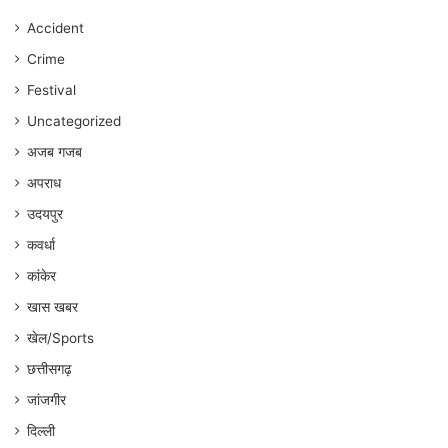
जारी
रहेगा
Accident
:
Crime
अंकित
गौरहा
Festival
Uncategorized
अजब गजब
अपराध
उदयपुर
कवर्धा
कांकेर
खास खबर
खेल/Sports
छत्तीसगढ़
जांजगीर
दिल्ली