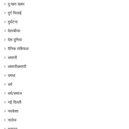
दुःखत खबर
दुर्ग भिलाई
दुर्घटना
देवरबीजा
देश दुनिया
दैनिक राशिफल
धमतरी
धमतरीधमतरी
धमधा
धर्म
धर्म/समाज
नई दिल्ली
नवकेशा
नालेज
बनारस