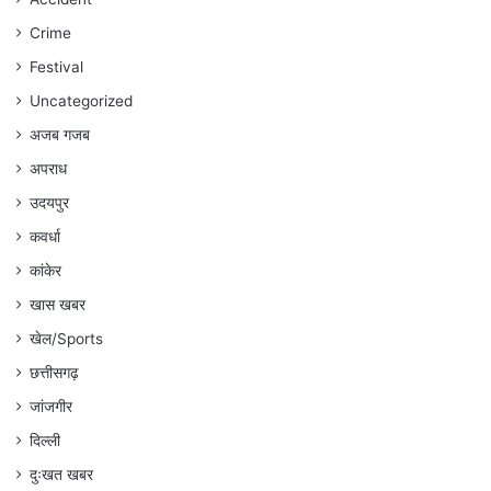
:
Crime
अंकित
गौरहा
Festival
Uncategorized
अजब गजब
अपराध
उदयपुर
कवर्धा
कांकेर
खास खबर
खेल/Sports
छत्तीसगढ़
जांजगीर
दिल्ली
दुःखत खबर