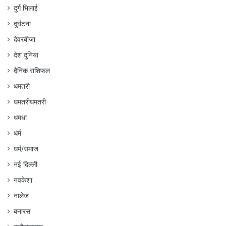
दुर्ग भिलाई
दुर्घटना
देवरबीजा
देश दुनिया
दैनिक राशिफल
धमतरी
धमतरीधमतरी
धमधा
धर्म
धर्म/समाज
नई दिल्ली
नवकेशा
नालेज
बनारस