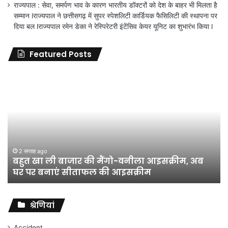
राज्यपाल : सेवा, समर्पण भाव के कारण भारतीय डॉक्टरों को देश के बाहर भी मिलता है
सम्मान lराज्यपाल ने छत्तीसगढ़ में सुपर स्पेशलिटी कार्डियक फैसिलिटी की स्थापना पर
दिया बल lराज्यपाल रमेन डेका ने रेस्पिरेटरी इंटेंसिव केयर यूनिट का शुभारंभ किया l
Featured Posts
जिला
शिक्षा
अधिकारी
का
तबादला
हुआ,
लेकिन
शिक्षा
जून 11, 2026
जिला शिक्षा अधिकारी का तबादला हुआ, लेकिन शिक्षा
विभाग
विभाग के विवादों पर संघर्ष जारी रहेगा : अंकित गौरहा
के
विवादों
पर
संघर्ष
श्रेणियां
जारी
रहेगा
Accident