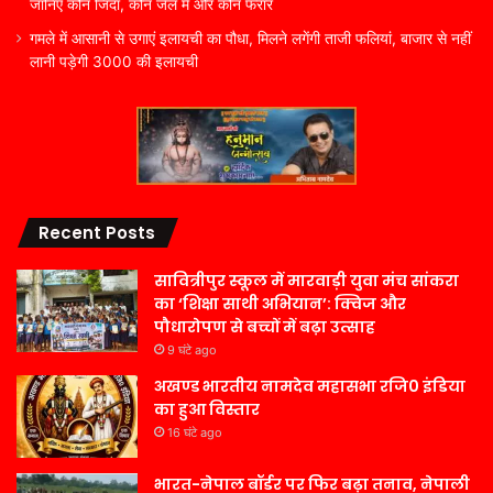
जानिए कौन जिंदा, कौन जेल में और कौन फरार
गमले में आसानी से उगाएं इलायची का पौधा, मिलने लगेंगी ताजी फलियां, बाजार से नहीं
लानी पड़ेगी 3000 की इलायची
Recent Posts
सावित्रीपुर स्कूल में मारवाड़ी युवा मंच सांकरा
का ‘शिक्षा साथी अभियान’: क्विज और
पौधारोपण से बच्चों में बढ़ा उत्साह
9 घंटे ago
अखण्ड भारतीय नामदेव महासभा रजि0 इंडिया
का हुआ विस्तार
16 घंटे ago
भारत-नेपाल बॉर्डर पर फिर बढ़ा तनाव, नेपाली