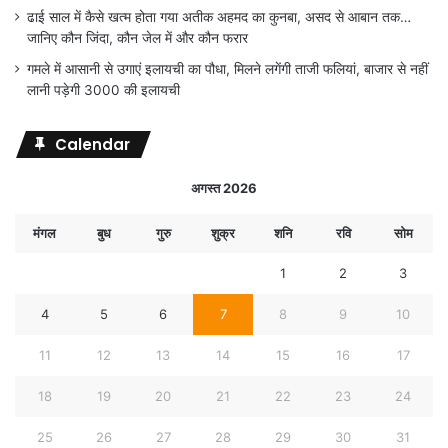
ढाई साल में कैसे खत्म होता गया अतीक अहमद का कुनबा, असद से आबान तक…
जानिए कौन जिंदा, कौन जेल में और कौन फरार
गमले में आसानी से उगाएं इलायची का पौधा, मिलने लगेंगी ताजी फलियां, बाजार से नहीं
लानी पड़ेगी 3000 की इलायची
Calendar
अगस्त 2026
मंगल
बुध
गुरु
शुक्र
शनि
रवि
सोम
1
2
3
4
5
6
7
8
9
10
11
12
13
14
15
16
17
18
19
20
21
22
23
24
25
26
27
28
29
30
31