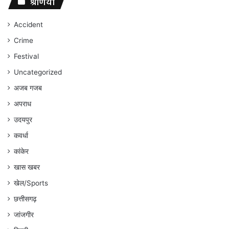
संघर्ष
श्रेणियां
जारी
रहेगा
Accident
:
Crime
अंकित
गौरहा
Festival
Uncategorized
अजब गजब
अपराध
उदयपुर
कवर्धा
कांकेर
खास खबर
खेल/Sports
छत्तीसगढ़
जांजगीर