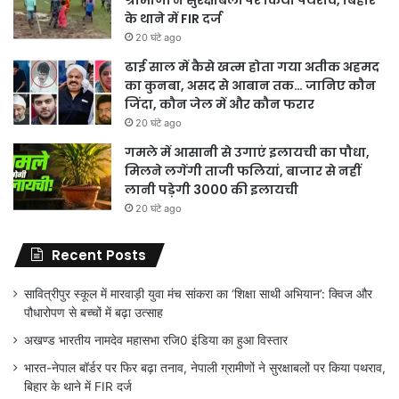
ग्रामीणों ने सुरक्षाबलों पर किया पथराव, बिहार
के थाने में FIR दर्ज
20 घंटे ago
ढाई साल में कैसे खत्म होता गया अतीक अहमद
का कुनबा, असद से आबान तक… जानिए कौन
जिंदा, कौन जेल में और कौन फरार
20 घंटे ago
गमले में आसानी से उगाएं इलायची का पौधा,
मिलने लगेंगी ताजी फलियां, बाजार से नहीं
लानी पड़ेगी 3000 की इलायची
20 घंटे ago
Recent Posts
सावित्रीपुर स्कूल में मारवाड़ी युवा मंच सांकरा का ‘शिक्षा साथी अभियान’: क्विज और
पौधारोपण से बच्चों में बढ़ा उत्साह
अखण्ड भारतीय नामदेव महासभा रजि0 इंडिया का हुआ विस्तार
भारत-नेपाल बॉर्डर पर फिर बढ़ा तनाव, नेपाली ग्रामीणों ने सुरक्षाबलों पर किया पथराव,
बिहार के थाने में FIR दर्ज