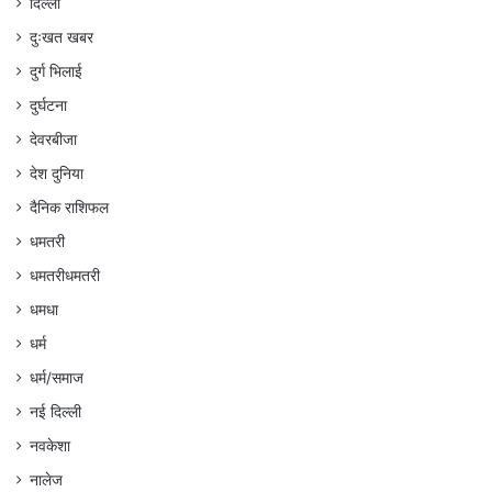
दिल्ली
दुःखत खबर
दुर्ग भिलाई
दुर्घटना
देवरबीजा
देश दुनिया
दैनिक राशिफल
धमतरी
धमतरीधमतरी
धमधा
धर्म
धर्म/समाज
नई दिल्ली
नवकेशा
नालेज