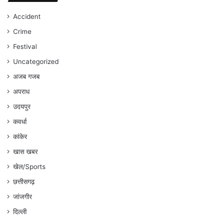
जारी
रहेगा
Accident
:
Crime
अंकित
गौरहा
Festival
Uncategorized
अजब गजब
अपराध
उदयपुर
कवर्धा
कांकेर
खास खबर
खेल/Sports
छत्तीसगढ़
जांजगीर
दिल्ली