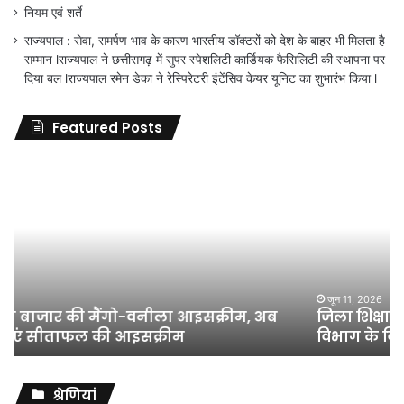
नियम एवं शर्ते
राज्यपाल : सेवा, समर्पण भाव के कारण भारतीय डॉक्टरों को देश के बाहर भी मिलता है
सम्मान lराज्यपाल ने छत्तीसगढ़ में सुपर स्पेशलिटी कार्डियक फैसिलिटी की स्थापना पर
दिया बल lराज्यपाल रमेन डेका ने रेस्पिरेटरी इंटेंसिव केयर यूनिट का शुभारंभ किया l
Featured Posts
जिला
शिक्षा
अधिकारी
का
तबादला
हुआ,
लेकिन
शिक्षा
जून 11, 2026
जिला शिक्षा अधिकारी का तबादला हुआ, लेकिन शिक्षा
विभाग
विभाग के विवादों पर संघर्ष जारी रहेगा : अंकित गौरहा
के
विवादों
पर
संघर्ष
श्रेणियां