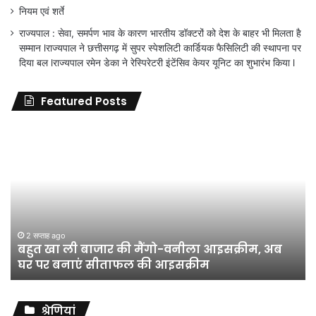
नियम एवं शर्ते
राज्यपाल : सेवा, समर्पण भाव के कारण भारतीय डॉक्टरों को देश के बाहर भी मिलता है
सम्मान lराज्यपाल ने छत्तीसगढ़ में सुपर स्पेशलिटी कार्डियक फैसिलिटी की स्थापना पर
दिया बल lराज्यपाल रमेन डेका ने रेस्पिरेटरी इंटेंसिव केयर यूनिट का शुभारंभ किया l
Featured Posts
जिला
शिक्षा
अधिकारी
का
तबादला
हुआ,
लेकिन
शिक्षा
जून 11, 2026
जिला शिक्षा अधिकारी का तबादला हुआ, लेकिन शिक्षा
विभाग
विभाग के विवादों पर संघर्ष जारी रहेगा : अंकित गौरहा
के
विवादों
पर
संघर्ष
श्रेणियां