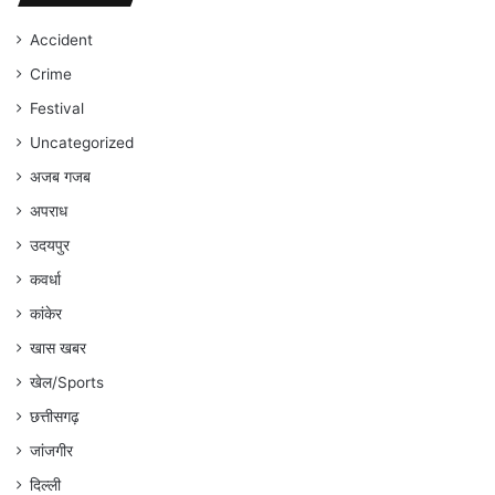
जारी
रहेगा
Accident
:
Crime
अंकित
गौरहा
Festival
Uncategorized
अजब गजब
अपराध
उदयपुर
कवर्धा
कांकेर
खास खबर
खेल/Sports
छत्तीसगढ़
जांजगीर
दिल्ली