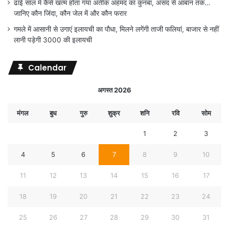
ढाई साल में कैसे खत्म होता गया अतीक अहमद का कुनबा, असद से आबान तक…
जानिए कौन जिंदा, कौन जेल में और कौन फरार
गमले में आसानी से उगाएं इलायची का पौधा, मिलने लगेंगी ताजी फलियां, बाजार से नहीं
लानी पड़ेगी 3000 की इलायची
Calendar
अगस्त 2026
मंगल
बुध
गुरु
शुक्र
शनि
रवि
सोम
1
2
3
4
5
6
7
8
9
10
11
12
13
14
15
16
17
18
19
20
21
22
23
24
25
26
27
28
29
30
31