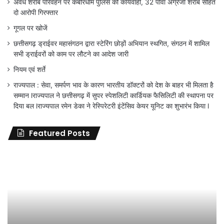
अवैध शराब परिवहन पर कबीरधाम पुलिस की कार्यवाही, 32 पौवा अंग्रेजी शराब सहित
दो आरोपी गिरफ्तार
गूगल पर खोजें
छत्तीसगढ़ ड्राईवर महासंगठन द्वारा स्टेरिंग छोड़ों अभियान स्थगित, संगठन में शामिल
सभी ड्राईवरों को काम पर लौटने का आदेश जारी
नियम एवं शर्ते
राज्यपाल : सेवा, समर्पण भाव के कारण भारतीय डॉक्टरों को देश के बाहर भी मिलता है
सम्मान lराज्यपाल ने छत्तीसगढ़ में सुपर स्पेशलिटी कार्डियक फैसिलिटी की स्थापना पर
दिया बल lराज्यपाल रमेन डेका ने रेस्पिरेटरी इंटेंसिव केयर यूनिट का शुभारंभ किया l
Featured Posts
जिला
शिक्षा
अधिकारी
का
तबादला
हुआ,
लेकिन