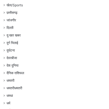
खेल/Sports
छत्तीसगढ़
जांजगीर
दिल्ली
दुःखत खबर
दुर्ग भिलाई
दुर्घटना
देवरबीजा
देश दुनिया
दैनिक राशिफल
धमतरी
धमतरीधमतरी
धमधा
धर्म