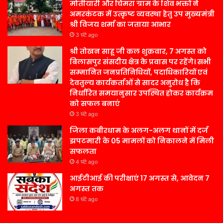
मोतीयारी और चिमरा ग्राम के शिव भक्तों ने
अमरकंटक में उत्कृष्ट व्यवस्था हेतु उप मुख्यमंत्री
श्री विजय शर्मा का जताया आभार
3 घंटे ago
श्री तोखन साहू जी कल शुक्रवार, 7 अगस्त को
बिलासपुर संसदीय क्षेत्र के प्रवास पर रहेंगे। सभी
सम्मानित जनप्रतिनिधियों, पदाधिकारियों एवं
देवतुल्य कार्यकर्ताओं से सादर अनुरोध है कि
निर्धारित समयानुसार उपस्थित होकर कार्यक्रम
को सफल बनाएं
3 घंटे ago
जिला कबीरधाम के अलग-अलग थानों में दर्ज
झपटमारी के 05 मामलों को निकालने में मिली
सफलता
4 घंटे ago
आईटीआई की परीक्षाएं 17 अगस्त से, आवेदन 7
अगस्त तक
8 घंटे ago