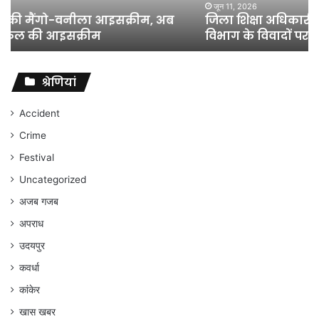
शिक्षा
जून 11, 2026
जिला शिक्षा अधिकारी का तबादला हुआ, लेकिन शिक्षा
विभाग
विभाग के विवादों पर संघर्ष जारी रहेगा : अंकित गौरहा
के
विवादों
पर
संघर्ष
श्रेणियां
जारी
रहेगा
Accident
:
Crime
अंकित
गौरहा
Festival
Uncategorized
अजब गजब
अपराध
उदयपुर
कवर्धा
कांकेर
खास खबर