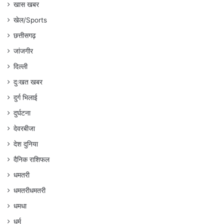
खास खबर
खेल/Sports
छत्तीसगढ़
जांजगीर
दिल्ली
दुःखत खबर
दुर्ग भिलाई
दुर्घटना
देवरबीजा
देश दुनिया
दैनिक राशिफल
धमतरी
धमतरीधमतरी
धमधा
धर्म