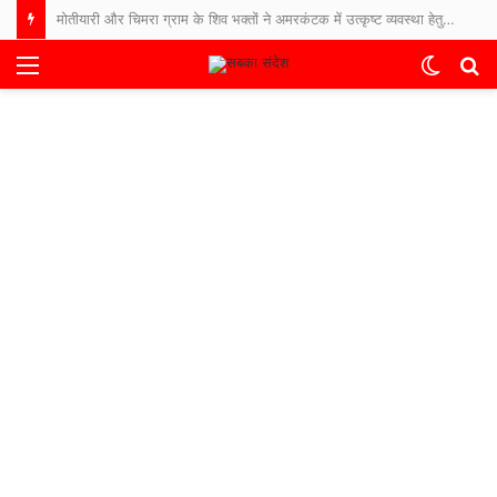
मोतीयारी और चिमरा ग्राम के शिव भक्तों ने अमरकंटक में उत्कृष्ट व्यवस्था हेतु उप मुख्यमंत्री श्री विजय शर्मा का जताया आभार
Menu
Switch
S
skin
fo