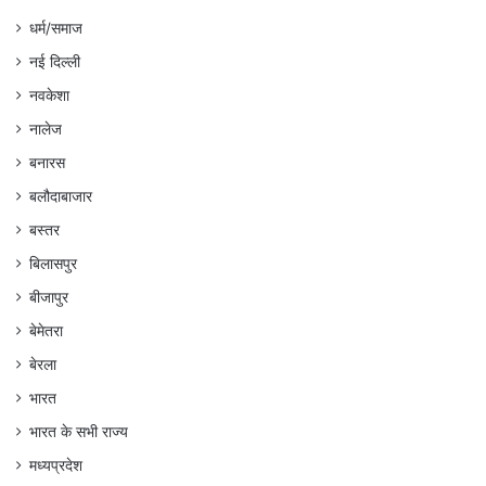
धर्म/समाज
नई दिल्ली
नवकेशा
नालेज
बनारस
बलौदाबाजार
बस्तर
बिलासपुर
बीजापुर
बेमेतरा
बेरला
भारत
भारत के सभी राज्य
मध्यप्रदेश