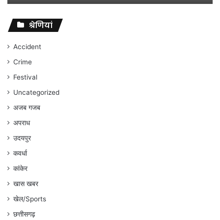
विवादों
पर
संघर्ष
श्रेणियां
जारी
रहेगा
Accident
:
Crime
अंकित
गौरहा
Festival
Uncategorized
अजब गजब
अपराध
उदयपुर
कवर्धा
कांकेर
खास खबर
खेल/Sports
छत्तीसगढ़