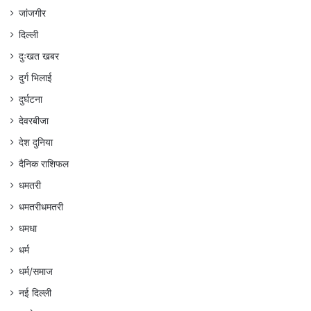
जांजगीर
दिल्ली
दुःखत खबर
दुर्ग भिलाई
दुर्घटना
देवरबीजा
देश दुनिया
दैनिक राशिफल
धमतरी
धमतरीधमतरी
धमधा
धर्म
धर्म/समाज
नई दिल्ली