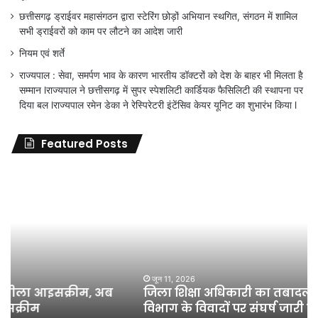
छत्तीसगढ़ ड्राईवर महासंगठन द्वारा स्टेरिंग छोड़ों अभियान स्थगित, संगठन में शामिल
सभी ड्राईवरों को काम पर लौटने का आदेश जारी
नियम एवं शर्ते
राज्यपाल : सेवा, समर्पण भाव के कारण भारतीय डॉक्टरों को देश के बाहर भी मिलता है
सम्मान lराज्यपाल ने छत्तीसगढ़ में सुपर स्पेशलिटी कार्डियक फैसिलिटी की स्थापना पर
दिया बल lराज्यपाल रमेन डेका ने रेस्पिरेटरी इंटेंसिव केयर यूनिट का शुभारंभ किया l
Featured Posts
जिला
शिक्षा
अधिकारी
का
तबादला
हुआ,
लेकिन
शिक्षा
जून 11, 2026
जिला शिक्षा अधिकारी का तबादला हुआ, लेकिन शिक्षा
विभाग
विभाग के विवादों पर संघर्ष जारी रहेगा : अंकित गौरहा
के