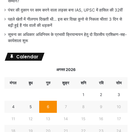
सम्मान?
पंचर की दुकान पर काम करने वाला लड़का बना IAS, UPSC में हासिल की 32वीं
पहले खेतों में नीलगाय दिखती थी… इस बार दिखा कूनो से निकला चीता! 3 दिन से
बढ़ी हुई हैं गांव वालों की धड़कनें
सूचना का अधिकार अधिनियम के प्रभावी क्रियान्वयन हेतु दो दिवसीय प्रशिक्षण-सह-
कार्यशाला शुरू
Calendar
अगस्त 2026
मंगल
बुध
गुरु
शुक्र
शनि
रवि
सोम
1
2
3
4
5
6
7
8
9
10
11
12
13
14
15
16
17
18
19
20
21
22
23
24