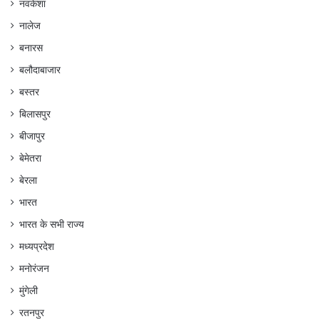
नवकेशा
नालेज
बनारस
बलौदाबाजार
बस्तर
बिलासपुर
बीजापुर
बेमेतरा
बेरला
भारत
भारत के सभी राज्य
मध्यप्रदेश
मनोरंजन
मुंगेली
रतनपुर