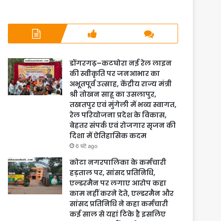
डोंगरगढ़–कटघोरा नई रेल लाइन
की स्वीकृति पर जनआभार का
अभूतपूर्व उत्साह, केंद्रीय राज्य मंत्री
श्री तोखन साहू का उसलापुर,
तखतपुर एवं मुंगेली में भव्य स्वागत,
रेल परियोजना प्रदेश के विकास,
बेहतर संपर्क एवं रोजगार सृजन की
दिशा में ऐतिहासिक कदम
6 घंटे ago
कोटा नगरपालिका के कर्मचारी
हड़ताल पर, सांसद प्रतिनिधि,
एल्डरमैन पर लगाए आरोप कहा
काम नहीं करने देते, एल्डरमैन और
सांसद प्रतिनिधि ने कहा कर्मचारी
कई साल से यहां टिके है इसलिए