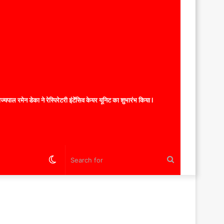
यपाल रमेन डेका ने रेस्पिरेटरी इंटेंसिव केयर यूनिट का शुभारंभ किया l
Switch
Search
skin
for