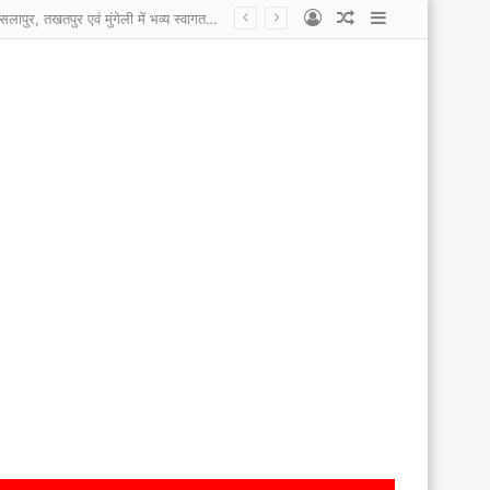
Log
Random
Sidebar
कोटा नगरपालिका के कर्मचारी हड़ताल पर, सांसद प्रतिनिधि, एल्डरमैन पर लगाए आरोप कहा काम नहीं करने देते, एल्डरमैन और सांसद प्रतिनिधि ने कहा कर्मचारी कई साल से यहां टिके है इसलिए काम करना नहीं चाहते ।
In
Article