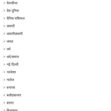
देवरबीजा
देश दुनिया
दैनिक राशिफल
धमतरी
धमतरीधमतरी
धमधा
धर्म
धर्म/समाज
नई दिल्ली
नवकेशा
नालेज
बनारस
बलौदाबाजार
बस्तर
बिलासपुर