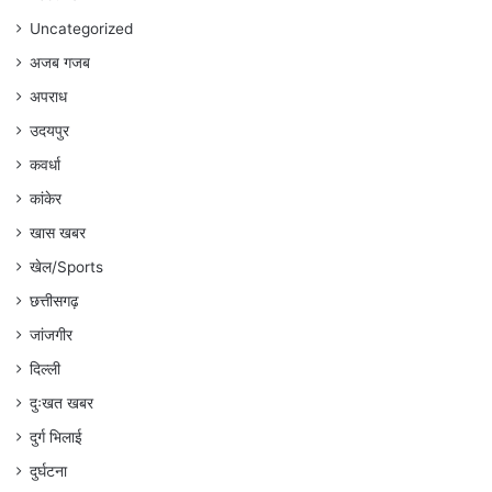
Uncategorized
अजब गजब
अपराध
उदयपुर
कवर्धा
कांकेर
खास खबर
खेल/Sports
छत्तीसगढ़
जांजगीर
दिल्ली
दुःखत खबर
दुर्ग भिलाई
दुर्घटना