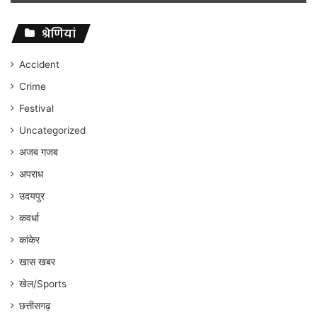
विवादों
पर
संघर्ष
श्रेणियां
जारी
रहेगा
Accident
:
Crime
अंकित
गौरहा
Festival
Uncategorized
अजब गजब
अपराध
उदयपुर
कवर्धा
कांकेर
खास खबर
खेल/Sports
छत्तीसगढ़