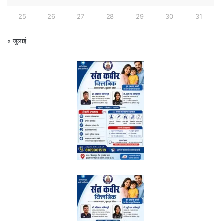
25
26
27
28
29
30
31
« जुलाई