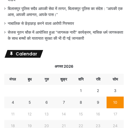
बिलासपुर पुलिस सदैव आपकी सेवा में तत्पर, बिलासपुर पुलिस का संदेश : “आपकी एक
आस, आपकी अमानत, आपके पास।”
नाबालिक से छेड़छाड़ करने वाला आरोपी गिरफ्तार
सेजस नूतन चौक में आयोजित हुआ “जागरूक नारी” कार्यक्रम, मासिक धर्म जागरूकता
के साथ बच्चों को यातायात सुरक्षा की भी दी गई जानकारी
Calendar
अगस्त 2026
मंगल
बुध
गुरु
शुक्र
शनि
रवि
सोम
1
2
3
4
5
6
7
8
9
10
11
12
13
14
15
16
17
18
19
20
21
22
23
24