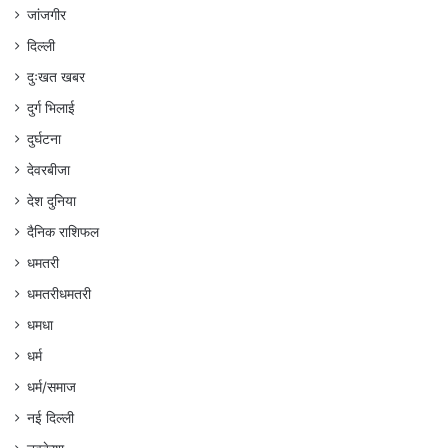
जांजगीर
दिल्ली
दुःखत खबर
दुर्ग भिलाई
दुर्घटना
देवरबीजा
देश दुनिया
दैनिक राशिफल
धमतरी
धमतरीधमतरी
धमधा
धर्म
धर्म/समाज
नई दिल्ली